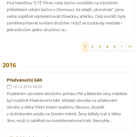
Pod hlavičkou TJ TŽ Třinec naše žactvo soutěžilo na Vánočním
přátelském utkání žactva v Olomouci. Ve zdejší „skorohale“, jsme
velice úspěšně reprezentovali třineckou atletiku. Celá soutěž, byla
zaměřena hlavně na klání družstev i když se rozdávaly medaile i
jednotlivcům. Jedno družstvo se...
1
2
3
4
5
>
>>
2016
Předvánoční běh
10.12.2016 00:00
Posledním závodem letošního poháru FM a Běžecké ceny mládeže
byl tradičně Předvánoční běh. Mládež závodila na asfaltovém
okruhu o délce 550m kolem stadiónu Slezanu, dospělí
v dožinkovém areálu ve Starém městě. Ženy běžely trať o délce
3km, muži si zaběhali na osmikilometrové trati. Nezvykle...