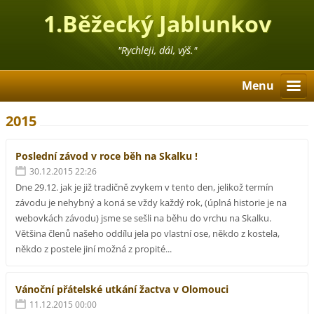
1.Běžecký Jablunkov
"Rychleji, dál, výš."
Menu
2015
Poslední závod v roce běh na Skalku !
30.12.2015 22:26
Dne 29.12. jak je již tradičně zvykem v tento den, jelikož termín
závodu je nehybný a koná se vždy každý rok, (úplná historie je na
webovkách závodu) jsme se sešli na běhu do vrchu na Skalku.
Většina členů našeho oddílu jela po vlastní ose, někdo z kostela,
někdo z postele jiní možná z propité...
Vánoční přátelské utkání žactva v Olomouci
11.12.2015 00:00