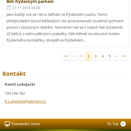
Běh frýdeckým parkem
27.11.2016 00:00
Jako každý rok se i letos běhalo ve frýdeckém parku. Tento
předposlední závod běžeckých cen poznamenalo studené sychravé
počasí s občasným deštěm. Nicméně i tak se z našich řad zúčastnilo
22 běžců s velmi pěknými výsledky. Děti běhali na okruzích kolem
frýdeckého kostelíčku, dospělí ve frýdeckém...
<<
<
1
2
3
4
5
>
>>
Kontakt
Kamil Lubojacki
724 196 782
K.Luboja
cki@sezn
am.cz
Standardní verze
To Top