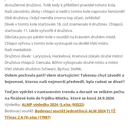
dvoučlenné družstvo. Tolik tedy k přiblížení pravidel tohoto kola.
Naši závodníci, dívky i chlapci si vedli v tomto kole naprosto famózně!!
Obě družstva, i když neměla zrovna top účast, zvítězila!!
Dívek v tomto kole startovalo 18, což znamenalo 6 družstev. Chlapců
startovalo 11, takže vytvořili 4 družstva.
Děvčata jsou po pátém kole v soutěži na krásném druhém místě.
Chlapci výhrou v tomto kole vystoupali na skvělé třetí místo.
Naši medailisté:
Družstvo dívek: Laryszová, Heckelová, Krainová získalo druhé místo!
Družstva chlapců: Ciencala, Böhm vybojovalo druhé místo a místo
třetí získalo družstvo Schwarz, Byrtus, Stefek.
Ovšem pochvala patří všem startujícím! Takovou chuť závodit a
bojovnost, kterou naši nejmenší předvedli, byla radost se dívat!!
Teď jen vydržet v nastaveném trendu a dorazit ve velkém počtu
na finálové kolo do Frýdku-Místku, které se koná 24.9.2024.
Výsledky:
ALMP výsledky 2024 -5.xlsx (93522)
Bodovací soutěž:
Bodovací soutěž jednotlivců ALM 2024 TJ TŽ
Třinec 2 A (5).xlsx (17987)