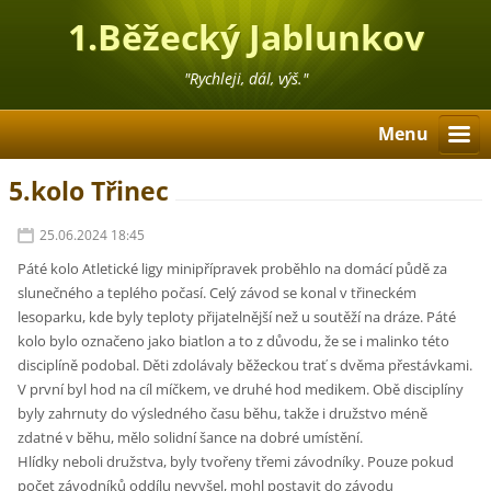
1.Běžecký Jablunkov
"Rychleji, dál, výš."
Menu
5.kolo Třinec
25.06.2024 18:45
Páté kolo Atletické ligy minipřípravek proběhlo na domácí půdě za
slunečného a teplého počasí. Celý závod se konal v třineckém
lesoparku, kde byly teploty přijatelnější než u soutěží na dráze. Páté
kolo bylo označeno jako biatlon a to z důvodu, že se i malinko této
disciplíně podobal. Děti zdolávaly běžeckou trať s dvěma přestávkami.
V první byl hod na cíl míčkem, ve druhé hod medikem. Obě disciplíny
byly zahrnuty do výsledného času běhu, takže i družstvo méně
zdatné v běhu, mělo solidní šance na dobré umístění.
Hlídky neboli družstva, byly tvořeny třemi závodníky. Pouze pokud
počet závodníků oddílu nevyšel, mohl postavit do závodu