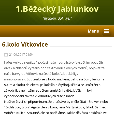
1.Běžecký Jablunkov
"Rychleji, dál, výš."
Menu
6.kolo Vítkovice
21.09.2017 21:54
I přes velkou nepřízeň počasí naše nedružstvo (vysvětlím později)
dívek a chlapců vyrazilo pod taktovkou skvělých rodičů, bojovat za
naše barvy do Vítkovic na šesté kolo Atletické ligy
minipřípravek.
Soutěžilo se v hodu míčkem, běhu na 50m, běhu na
500m a skoku dalekém. Jelikož šlo o čtyřboj, sčítala se umístění a
závodník s nejnižším součtem umístění zvítězil. Všichni byli
vyhodnoceni taktéž v jednotlivých disciplínách.
Naši ve čtveřici, připomínám, že družstvo by mělo čítat 15 dívek nebo
15 chlapců, tvořili Agata Elen Sikora, Jana Martynková, Jakub Samiec,
Vojtěch Kulich. Smutné, ale co naděláme. Takže děvčata nasbírala ve