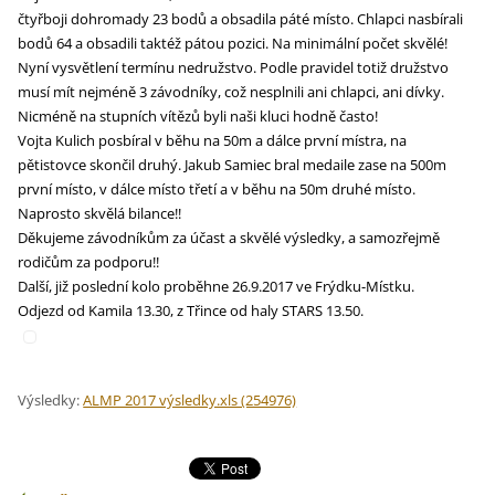
čtyřboji dohromady 23 bodů a obsadila páté místo. Chlapci nasbírali
bodů 64 a obsadili taktéž pátou pozici. Na minimální počet skvělé!
Nyní vysvětlení termínu nedružstvo. Podle pravidel totiž družstvo
musí mít nejméně 3 závodníky, což nesplnili ani chlapci, ani dívky.
Nicméně na stupních vítězů byli naši kluci hodně často!
Vojta Kulich posbíral v běhu na 50m a dálce první místra, na
pětistovce skončil druhý. Jakub Samiec bral medaile zase na 500m
první místo, v dálce místo třetí a v běhu na 50m druhé místo.
Naprosto skvělá bilance!!
Děkujeme závodníkům za účast a skvělé výsledky, a samozřejmě
rodičům za podporu!!
Další, již poslední kolo proběhne 26.9.2017 ve Frýdku-Místku.
Odjezd od Kamila 13.30, z Třince od haly STARS 13.50.
Výsledky:
ALMP 2017 výsledky.xls (254976)