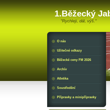
1.Běžecký Ja
"Rychleji, dál, výš."
O nás
Užitečné odkazy
Běžecké ceny FM 2026
Archív
Atletika
Soustředění
Přípravky a minipřípravky