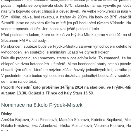
počasí. Teplota se pohybovala okolo 10°C, sluníčko na nás vysvitlo jen obča
náš tým bojovalo devět chlapců a devět dívek. Ve velké konkurenci si naši ve
50m, 400m, dálka, hod raketou, a štafety 4x 200m. Na body do BPP však šly
Skončili jsme na pěkném třetím místě jen půl bodu před týmem Vítkovic. Na
vedeme opravdu dobře. Jen zabojovat ještě poslední kolo.
Před posledním kolem, které se koná ve Frýdku-Místku jsme v soutěži na 
Slezanem FM A s 53 body.
Po skončení soutěže bude ve Frýdku-Místku zároveň vyhodnocení celého let
vyhodnoceni jen soutěžící s minimální účastí ve čtyřech kolech.
Dále dle propozic jsou omezeny starty v posledním kole. To znamená, že bud
chlapců ve dvou kategoriích + štafetě. Mimo hodnocení starty nejsou povole
obsadit tým dětmi, které se nejvíce zúčastňovaly jednotlivých kol, zkrátka pr
V posledním kole budou vyhonocena družstva, jednotliví bodovači v soutěž
se máme na co těšit.
Pozor!! Poslední kolo proběhne 14.října 2014 na stadiónu ve Frýdku-M
aut.stan 13.30. Odjezd z Třince od haly Stars 13.50
.
Nominace na 8.kolo Frýdek-Místek
Dívky:
Anežka Bojková, Zina Pindorová, Markéta Sikorová, Kateřina Supiková, Mic
Natálie Ernstová, Eva Adámková, Eliška Mesiariková, Veronika Pietrová, H