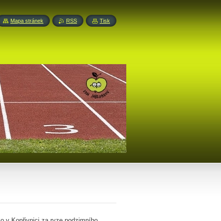
Mapa stránek
RSS
Tisk
o v Kopřivnici za ryze podzimního