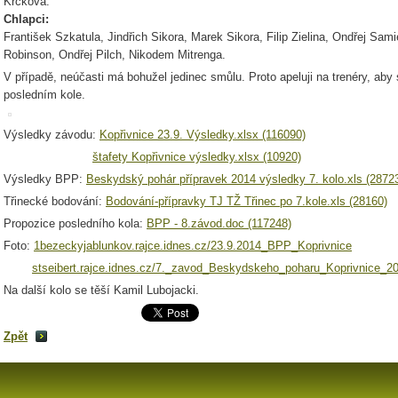
Krčková.
Chlapci:
František Szkatula, Jindřich Sikora, Marek Sikora, Filip Zielina, Ondřej Sa
Robinson, Ondřej Pilch, Nikodem Mitrenga.
V případě, neúčasti má bohužel jedinec smůlu. Proto apeluji na trenéry, aby
posledním kole.
Výsledky závodu:
Kopřivnice 23.9. Výsledky.xlsx (116090)
štafety Kopřivnice výsledky.xlsx (10920)
Výsledky BPP:
Beskydský pohár přípravek 2014 výsledky 7. kolo.xls (2872
Třinecké bodování:
Bodování-přípravky TJ TŽ Třinec po 7.kole.xls (28160)
Propozice posledního kola:
BPP - 8.závod.doc (117248)
Foto:
1bezeckyjablunkov.rajce.idnes.cz/23.9.2014_BPP_Koprivnice
stseibert.rajce.idnes.cz/7._zavod_Beskydskeho_poharu_Koprivnice_2
Na další kolo se těší Kamil Lubojacki.
Zpět