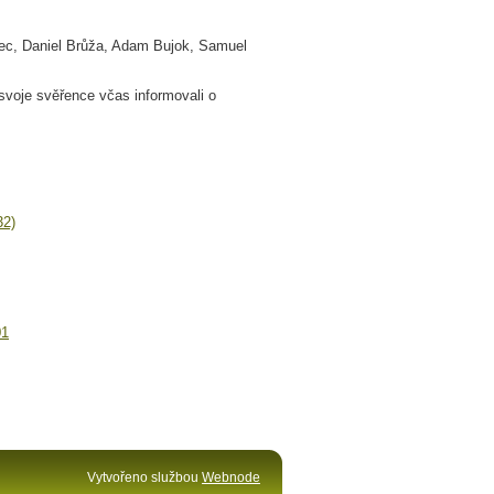
miec, Daniel Brůža, Adam Bujok, Samuel
 svoje svěřence včas informovali o
32)
01
Vytvořeno službou
Webnode