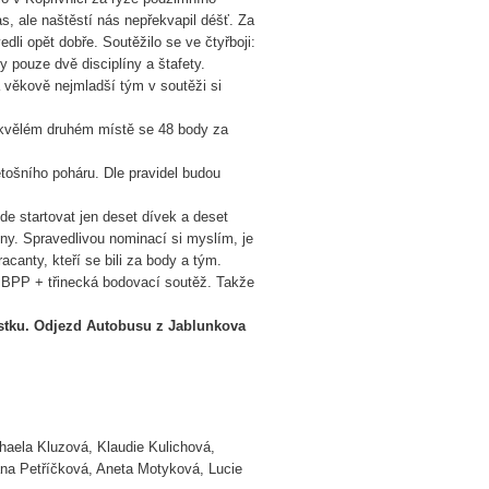
s, ale naštěstí nás nepřekvapil déšť. Za
dli opět dobře. Soutěžilo se ve čtyřboji:
 pouze dvě disciplíny a štafety.
 věkově nejmladší tým v soutěži si
skvělém druhém místě se 48 body za
ošního poháru. Dle pravidel budou
e startovat jen deset dívek a deset
ny. Spravedlivou nominací si myslím, je
acanty, kteří se bili za body a tým.
i BPP + třinecká bodovací soutěž. Takže
ístku. Odjezd Autobusu z Jablunkova
haela Kluzová, Klaudie Kulichová,
ana Petříčková, Aneta Motyková, Lucie