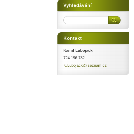
Vyhledávání
Kontakt
Kamil Lubojacki
724 196 782
K.Luboja
cki@sezn
am.cz