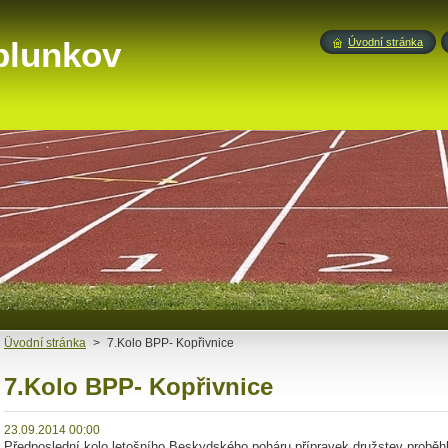
blunkov
Úvodní stránka
Üvodní stránka
>
7.Kolo BPP- Kopřivnice
7.Kolo BPP- Kopřivnice
23.09.2014 00:00
Předposlední kolo letošního Beskydského poháru přípravek družstev proběhl