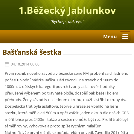
1.Běžecký Jablunkov
"Rychleji, dál, výš."
Menu
Bašťanská šestka
04.10.2014 00:00
První ročník nového závodu v běžecké ceně FM proběhl za chladného
počasí u vodní nádrže Baška. Děti závodili na tratích od 100m do
1000m. U dětských kategorií povrch tvořily asfaltové chodníky
přerušené výběhem po travnaté ploše, dospělí pak běželi kolem
přehrady. Ženy závodily na jednom okruhu, muži si střihli okruhy dva.
Dospělácká trať byla asfaltová, teprve u hráze se vběhlo na lesní
stezku, která měřila asi 500m a opět asfalt .Jeden okruh dle našich GPS
měřil lehce přes 2400m, takže o šestce nemůže být řeč. Profil tratě byl
téměř rovný, vyhovovala proto spíše rychlým mílařům.
Nutno říct, že první ročník se pořadatelům povedl. Závodilo 201 dětí a