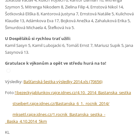
Szkatula Václav 4, Kulich Vojtěch 6, Kantor Damian 10, Mitrenga
Szymon 5, Mitrenga Nikodem 8, Zielina Filip 4, Ernstová Nikol 14,
Šotkovská Eliška 8, Kantorová Justyna 7, Ernstová Natálie 5, Kulichová
Klaudie 13, Adámkova Eva 17, Bojková Anežka 4, Zahaluková Erika 5,
Šimurdová Michaela 4, Štefková Iva 5.
U Dospěláků si rychlou trať užili:
Kamil Sasyn 5, Kamil Lubojacki 6, Tomáš Ernst 7, Mariusz Supik 5, Jana
Sasynová 13.
Gratulace k výkonům a opět ve středu hurá na to!
Výsledky:
Bašťanská šestka výsledky 2014.xls (70656)
Foto:
1bezeckyjablunkov.rajce.idnes.cz/4.10._2014_Bastanska_sestka
stseibert.rajce.idnes.cz/Bastanska_6_1._rocnik_2014/
mkseitl.rajce.idnes.cz/1.rocnik_Bastanska_sestka_-
_Baska_4.10.2014_5km
KL