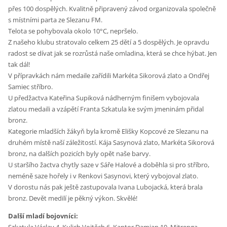
přes 100 dospělých. Kvalitně připravený závod organizovala společně
s místními parta ze Slezanu FM.
Telota se pohybovala okolo 10°C, nepršelo.
Z našeho klubu stratovalo celkem 25 dětí a 5 dospělých. Je opravdu
radost se dívat jak se rozrůstá naše omladina, která se chce hýbat. Jen
tak dál!
V přípravkách nám medaile zařídili Markéta Sikorová zlato a Ondřej
Samiec stříbro.
U předžactva Kateřina Supiková nádherným finišem vybojovala
zlatou medaili a vzápětí Franta Szkatula ke svým jmeninám přidal
bronz.
Kategorie mladších žákyň byla kromě Elišky Kopcové ze Slezanu na
druhém místě naší záležitostí. Kája Sasynová zlato, Markéta Sikorová
bronz, na dalších pozicích byly opět naše barvy.
U staršího žactva chytly saze v Sáře Halové a doběhla si pro stříbro,
neméně saze hořely i v Renkovi Sasynovi, který vybojoval zlato.
V dorostu nás pak ještě zastupovala Ivana Lubojacká, která brala
bronz. Devět medilí je pěkný výkon. Skvělé!
Další mladí bojovníci: