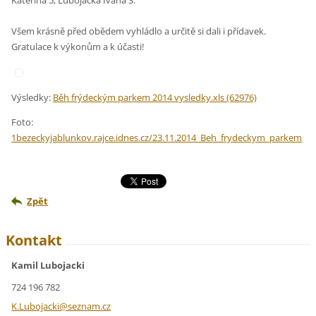
Kateřina 5, Lubojacká Ivana 3.
Všem krásně před obědem vyhládlo a určitě si dali i přídavek.
Gratulace k výkonům a k účasti!
Výsledky:
Běh frýdeckým parkem 2014 vysledky.xls (62976)
Foto:
1bezeckyjablunkov.rajce.idnes.cz/23.11.2014_Beh_frydeckym_parkem
Zpět
Kontakt
Kamil Lubojacki
724 196 782
K.Luboja
cki@sezn
am.cz