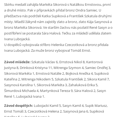
Sbírku medailí zahájila Markéta Sikorová s Natálkou Ernstovou, první
a druhé místo. Pak v přípravkách přidal bronz Ondra Samiec. U
předžactva nás podrželi Katka Supiková a František Szkatula druhými
místy. Mladší žákyně nám zajistily zlato a bronz, zlato Kája Sasynová a
bronz Markéta Sikorová. Ve starším žactvu nás pozlatil René Sasyn a o
postříbření se postarala Sára Halová. Tečku za mládeží udělala zlatem
Ivana Lubojacká.
U dospělců vybojovala stříbro Helenka Czeczotková a bronz přidala
Ivana Lubojacká. Za muže bronz vybojoval Tomáš Ernst.
Závod mládeže:
Szkatula Václav 6, Ernstová Nikol 8, Kantorová
Justyna 8, Drinková Kristyna 11, Mitrenga Szymon 4, Samiec Ondřej 3,
Sikorová Markéta 1, Ernstová Natálie 2, Bojková Anežka 4, Supiková
Kateřina 2, Mitrenga Nikodem 5, Szkatula František 2, Sikora Kamil 7,
Sasynová Karolína 1, Sikorová Markéta 3, Zahaluková Erika 5,
Šimurdová Michaela 4, Martynková Tereza 9, Sára Halová 2, Sasyn
René 1, Lubojacká Ivana 1.
Závod dospělých:
Lubojacki Kamil 5, Sasyn Kamil 4, Supik Mariusz,
Ernst Tomáš 3, Czeczotková Helena 2, Sasynová Jana 6, Supiková