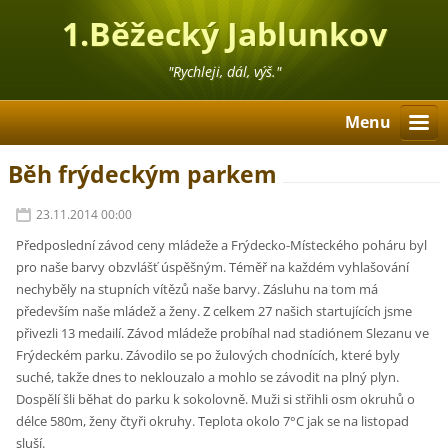
1.Běžecký Jablunkov
"Rychleji, dál, výš."
Menu
Běh frýdeckým parkem
23.11.2014 00:00
Předposlední závod ceny mládeže a Frýdecko-Místeckého poháru byl
pro naše barvy obzvlášť úspěšným. Téměř na každém vyhlašování
nechyběly na stupních vítězů naše barvy. Zásluhu na tom má
především naše mládež a ženy. Z celkem 27 našich startujících jsme
přivezli 13 medailí. Závod mládeže probíhal nad stadiónem Slezanu ve
Frýdeckém parku. Závodilo se po žulových chodnících, které byly
suché, takže dnes to neklouzalo a mohlo se závodit na plný plyn.
Dospělí šli běhat do parku k sokolovně. Muži si střihli osm okruhů o
délce 580m, ženy čtyři okruhy. Teplota okolo 7°C jak se na listopad
sluší.