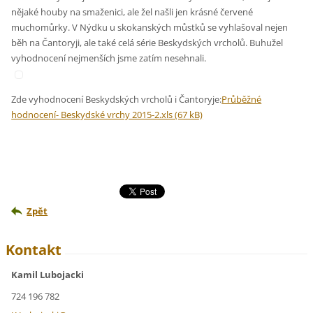
nějaké houby na smaženici, ale žel našli jen krásné červené
muchomůrky. V Nýdku u skokanských můstků se vyhlašoval nejen
běh na Čantoryji, ale také celá série Beskydských vrcholů. Buhužel
vyhodnocení nejmenších jsme zatím nesehnali.
Zde vyhodnocení Beskydských vrcholů i Čantoryje:
Průběžné
hodnocení- Beskydské vrchy 2015-2.xls (67 kB)
Zpět
Kontakt
Kamil Lubojacki
724 196 782