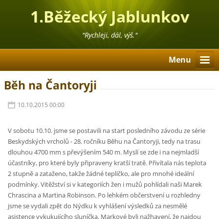
1.Běžecký Jablunkov
"Rychleji, dál, výš."
Menu
Běh na Čantoryji
10.10.2015 00:00
V sobotu 10.10. jsme se postavili na start posledního závodu ze série
Beskydských vrcholů - 28. ročníku Běhu na Čantoryji, tedy na trasu
dlouhou 4700 mm s převýšením 540 m. Myslí se zde i na nejmladší
účastníky, pro které byly připraveny kratší tratě. Přivítala nás teplota
2 stupně a zataženo, takže žádné teplíčko, ale pro mnohé ideální
podmínky. Vitěžství si v kategoriích žen i mužů pohlídali naši Marek
Chrascina a Martina Robinson. Po lehkém občerstvení u rozhledny
jsme se vydali zpět do Nýdku k vyhlášení výsledků za nesmělé
asistence vykukujícího sluníčka. Markové byli nažhavení, že najdou