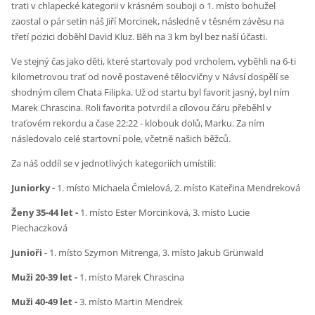
trati v chlapecké kategorii v krásném souboji o 1. místo bohužel
zaostal o pár setin náš Jiří Morcinek, následně v těsném závěsu na
třetí pozici doběhl David Kluz. Běh na 3 km byl bez naší účasti.
Ve stejný čas jako děti, které startovaly pod vrcholem, vyběhli na 6-ti
kilometrovou trať od nově postavené tělocvičny v Návsí dospělí se
shodným cílem Chata Filipka. Už od startu byl favorit jasný, byl ním
Marek Chrascina. Roli favorita potvrdil a cílovou čáru přeběhl v
traťovém rekordu a čase 22:22 - klobouk dolů, Marku. Za ním
následovalo celé startovní pole, včetně našich běžců.
Za náš oddíl se v jednotlivých kategoriích umístili:
Juniorky -
1. místo Michaela Čmielová, 2. místo Kateřina Mendreková
Ženy 35-44 let -
1. místo Ester Morcinková, 3. místo Lucie
Piechaczková
Junioři
- 1. místo Szymon Mitrenga, 3. místo Jakub Grünwald
Muži 20-39 let -
1. místo Marek Chrascina
Muži 40-49 let -
3. místo Martin Mendrek