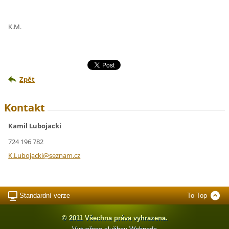
K.M.
Zpět
Kontakt
Kamil Lubojacki
724 196 782
K.Luboja
cki@sezn
am.cz
Standardní verze
To Top
© 2011 Všechna práva vyhrazena.