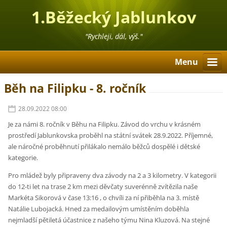
1.Běžecký Jablunkov
"Rychleji, dál, výš."
Menu
Běh na Filipku - 8. ročník
28.09.2022 08:00
Je za námi 8. ročník v Běhu na Filipku. Závod do vrchu v krásném
prostředí Jablunkovska proběhl na státní svátek 28.9.2022. Příjemné,
ale náročné proběhnutí přilákalo nemálo běžců dospělé i dětské
kategorie.
Pro mládež byly připraveny dva závody na 2 a 3 kilometry. V kategorii
do 12-ti let na trase 2 km mezi děvčaty suverénně zvítězila naše
Markéta Sikorová v čase 13:16 , o chvíli za ní přiběhla na 3. místě
Natálie Lubojacká. Hned za medailovým umístěním doběhla
nejmladší pětiletá účastnice z našeho týmu Nina Kluzová. Na stejné