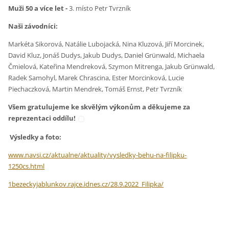
Muži 50 a více let -
3. místo Petr Tvrzník
Naši závodníci:
Markéta Sikorová, Natálie Lubojacká, Nina Kluzová, Jiří Morcinek,
David Kluz, Jonáš Dudys, Jakub Dudys, Daniel Grünwald, Michaela
Čmielová, Kateřina Mendreková, Szymon Mitrenga, Jakub Grünwald,
Radek Samohyl, Marek Chrascina, Ester Morcinková, Lucie
Piechaczková, Martin Mendrek, Tomáš Ernst, Petr Tvrzník
Všem gratulujeme ke skvělým výkonům a děkujeme za
reprezentaci oddílu!
Výsledky a foto:
www.navsi.cz/aktualne/aktuality/vysledky-behu-na-filipku-
1250cs.html
1bezeckyjablunkov.rajce.idnes.cz/28.9.2022_Filipka/