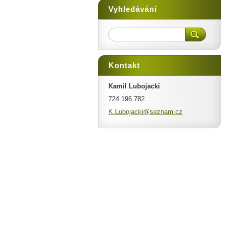
Vyhledávání
Kontakt
Kamil Lubojacki
724 196 782
K.Luboja
cki@sezn
am.cz