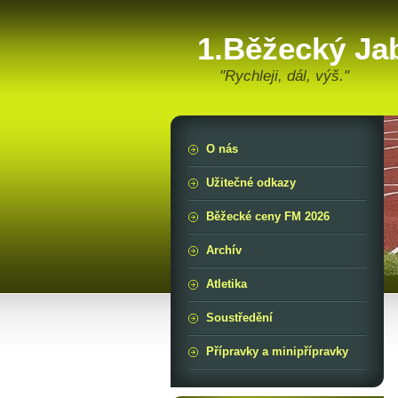
1.Běžecký Ja
"Rychleji, dál, výš."
O nás
Užitečné odkazy
Běžecké ceny FM 2026
Archív
Atletika
Soustředění
Přípravky a minipřípravky