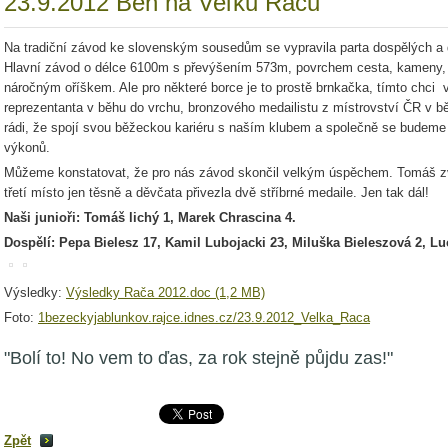
23.9.2012 Beh na Veľků Raču
Na tradiční závod ke slovenským sousedům se vypravila parta dospělých a dva
Hlavní závod o délce 6100m s převýšením 573m, povrchem cesta, kameny, k
náročným oříškem. Ale pro některé borce je to prostě brnkačka, tímto chci v
reprezentanta v běhu do vrchu, bronzového medailistu z místrovství ČR v 
rádi, že spojí svou běžeckou kariéru s naším klubem a společně se budeme 
výkonů.
Můžeme konstatovat, že pro nás závod skončil velkým úspěchem. Tomáš zví
třetí místo jen těsně a děvčata přivezla dvě stříbrné medaile. Jen tak dál!
Naši junioři: Tomáš lichý 1, Marek Chrascina 4.
Dospělí: Pepa Bielesz 17, Kamil Lubojacki 23, Miluška Bieleszová 2, L
Výsledky:
Výsledky Rača 2012.doc (1,2 MB)
Foto:
1bezeckyjablunkov.rajce.idnes.cz/23.9.2012_Velka_Raca
"Bolí to! No vem to ďas, za rok stejně půjdu zas!"
Zpět