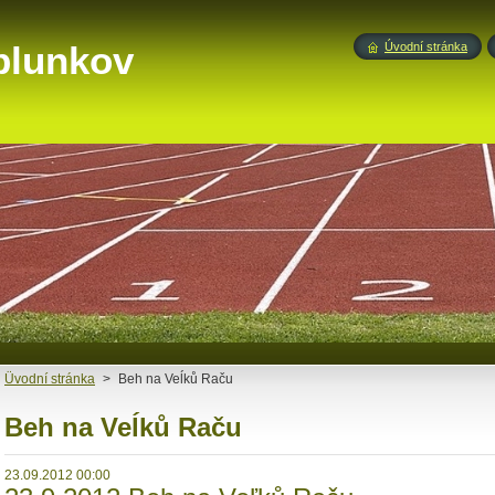
blunkov
Úvodní stránka
Üvodní stránka
>
Beh na Veĺků Raču
Beh na Veĺků Raču
23.09.2012 00:00