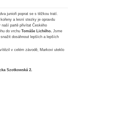
 junioři poprat se s těžkou tratí.
ořeny a lesní stezky je opravdu
 naší partě přivítat Českého
běhu do vrchu
Tomáše Lichého.
Jsme
snažit dosáhnout lepších a lepších
tězil v celém závodě, Markovi uteklo
ucka Szotkowská 2.