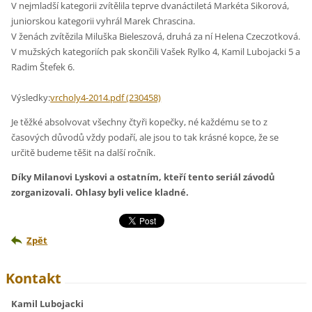
V nejmladší kategorii zvítělila teprve dvanáctiletá Markéta Sikorová,
juniorskou kategorii vyhrál Marek Chrascina.
V ženách zvítězila Miluška Bieleszová, druhá za ní Helena Czeczotková.
V mužských kategoriích pak skončili Vašek Rylko 4, Kamil Lubojacki 5 a
Radim Štefek 6.
Výsledky:
vrcholy4-2014.pdf (230458)
Je těžké absolvovat všechny čtyři kopečky, né každému se to z
časových důvodů vždy podaří, ale jsou to tak krásné kopce, že se
určitě budeme těšit na další ročník.
Díky Milanovi Lyskovi a ostatním, kteří tento seriál závodů
zorganizovali. Ohlasy byli velice kladné.
Zpět
Kontakt
Kamil Lubojacki