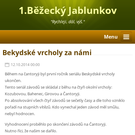
1.Běžecký Jablunkov
"Rychleji, dál, výš."
Menu
Bekydské vrcholy za námi
12.10.2014 00:00
Během na čantoryji byl první ročník seriálu Beskydské vrcholy
ukončen.
Tento seriál závodů se skládal z běhu na čtyři okolní vrcholy:
Kozubovou, Bahenec, Girovou a Čantoryji.
Po absolvování všech čtyř závodů se sečetly časy a dle toho vzniklo
pořadí na stupních vítězů. Kdo vynechal jeden závod měl smůlu,
nebyl hodnocen.
Vyhodnocení proběhlo po skončení závodů na Čantoryji.
Nutno říci, že našim se dařilo.