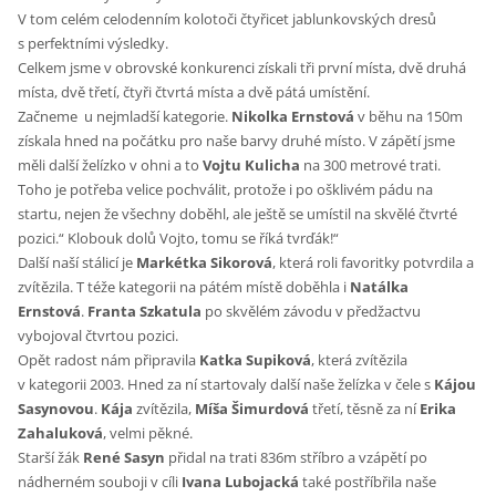
V tom celém celodenním kolotoči čtyřicet jablunkovských dresů
s perfektními výsledky.
Celkem jsme v obrovské konkurenci získali tři první místa, dvě druhá
místa, dvě třetí, čtyři čtvrtá místa a dvě pátá umístění.
Začneme u nejmladší kategorie.
Nikolka Ernstová
v běhu na 150m
získala hned na počátku pro naše barvy druhé místo. V zápětí jsme
měli další želízko v ohni a to
Vojtu Kulicha
na 300 metrové trati.
Toho je potřeba velice pochválit, protože i po ošklivém pádu na
startu, nejen že všechny doběhl, ale ještě se umístil na skvělé čtvrté
pozici.“ Klobouk dolů Vojto, tomu se říká tvrďák!“
Další naší stálicí je
Markétka Sikorová
, která roli favoritky potvrdila a
zvítězila. T téže kategorii na pátém místě doběhla i
Natálka
Ernstová
.
Franta Szkatula
po skvělém závodu v předžactvu
vybojoval čtvrtou pozici.
Opět radost nám připravila
Katka Supiková
, která zvítězila
v kategorii 2003. Hned za ní startovaly další naše želízka v čele s
Kájou
Sasynovou
.
Kája
zvítězila,
Míša Šimurdová
třetí, těsně za ní
Erika
Zahaluková
, velmi pěkné.
Starší žák
René Sasyn
přidal na trati 836m stříbro a vzápětí po
nádherném souboji v cíli
Ivana Lubojacká
také postříbřila naše