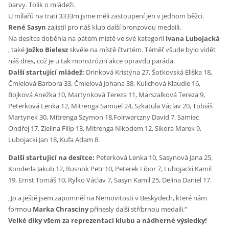
barvy. Tolik o mládeži.
U mílařů na trati 3333m jsme měli zastoupení jen v jednom běžci.
René Sasyn
zajistil pro náš klub další bronzovou medaili.
Na desítce doběhla na pátém místě ve své kategorii
Ivana Lubojacká
, také
Jožko Bielesz
skvěle na místě čtvrtém. Téměř všude bylo vidět
náš dres, což je u tak monstrózní akce opravdu paráda.
Další startující mládež:
Drinková Kristýna 27, Šotkovská Eliška 18,
Čmielová Barbora 33, Čmielová Johana 38, Kulichová Klaudie 16,
Bojková Anežka 10, Martynková Tereza 11, Marszalková Tereza 9,
Peterková Lenka 12, Mitrenga Samuel 24, Szkatula Václav 20, Tobiáš
Martynek 30, Mitrenga Szymon 18,Folrwarczny David 7, Samiec
Ondřej 17, Zielina Filip 13, Mitrenga Nikodem 12, Sikora Marek 9,
Lubojacki Jan 18, Kufa Adam 8.
Další startující na desítce:
Peterková Lenka 10, Sasynová Jana 25,
Konderla Jakub 12, Rusnok Petr 10, Peterek Libor 7, Lubojacki Kamil
19, Ernst Tomáš 10, Rylko Václav 7, Sasyn Kamil 25, Delina Daniel 17.
„Jo a ještě jsem zapomněl na Nemovitosti v Beskydech, které nám
formou
Marka Chrasciny
přinesly další stříbrnou medaili.“
Velké díky všem za reprezentaci klubu a nádherné výsledky!