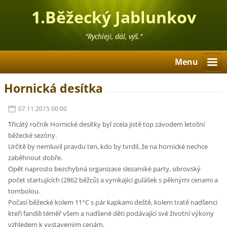
1.Běžecký Jablunkov
"Rychleji, dál, výš."
Menu
Hornická desítka
07.11.2015 00:00
Třicátý ročník Hornické desítky byl zcela jistě top závodem letošní
běžecké sezóny.
Určitě by nemluvil pravdu ten, kdo by tvrdil, že na hornické nechce
zaběhnout dobře.
Opět naprosto bezchybná organizace slezanské party, obrovský
počet startujících (2862 běžců) a vynikající gulášek s pěknými cenami a
tombolou.
Počasí běžecké kolem 11°C s pár kapkami deště, kolem tratě nadšenci
kteří fandili téměř všem a nadšené děti podávající své životní výkony
vzhledem k vystaveným cenám.