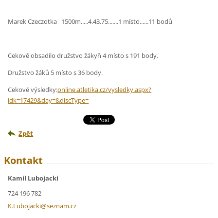
Marek Czeczotka 1500m.....4.43.75.......1 místo......11 bodů
Cekově obsadilo družstvo žákyň 4 místo s 191 body.
Družstvo žáků 5 místo s 36 body.
Cekové výsledky:
online.atletika.cz/vysledky.aspx?
idk=17429&day=&discType=
Zpět
Kontakt
Kamil Lubojacki
724 196 782
K.Luboja
cki@sezn
am.cz