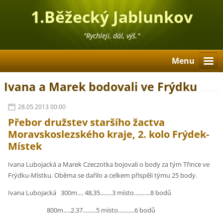
1.Běžecký Jablunkov
"Rychleji, dál, výš."
Menu
Ivana a Marek bodovali ve Frýdku
28.05.2013 00:00
Přebor družstev staršího žactva
Moravskoslezského kraje, 2. kolo Frýdek-
Místek
Ivana Lubojacká a Marek Czeczotka bojovali o body za tým Třince ve
Frýdku-Místku. Oběma se dařilo a celkem přispěli týmu 25 body.
Ivana Lubojacká 300m.... 48,35........3 místo...........8 bodů
800m.....2.37.........5 místo...........6 bodů