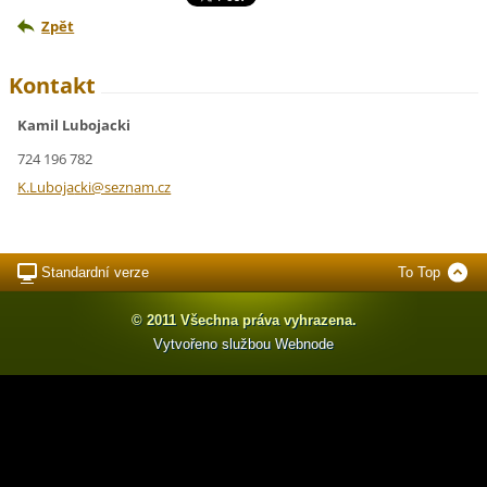
Zpět
Kontakt
Kamil Lubojacki
724 196 782
K.Luboja
cki@sezn
am.cz
Standardní verze
To Top
© 2011 Všechna práva vyhrazena.
Vytvořeno službou
Webnode