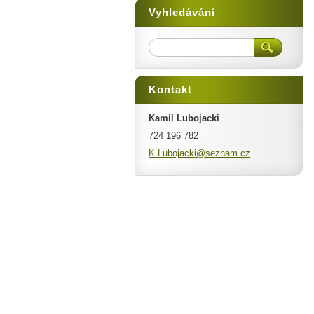
Vyhledávání
Kontakt
Kamil Lubojacki
724 196 782
K.Luboja
cki@sezn
am.cz