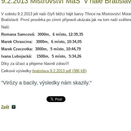
9.2.2013 Mistrovství MaS v hale Bratisla
V sobotu 9.2.2013 jeli naši čtyři běžci hájit barvy Třince na Mistrovství Mor
Bratislavě. První prověrka po zimní přípravě ukázala jak na tom naši svěřenc
Naši:
Romana Samcová: 3000m, 6 místo, 12:39,35
Marek Chrascina: 3000m, 6 místo, 10:34,05
Marek Czeczotka: 3000m, 5 místo, 10:44,79
Ivana Lubojacká: 1500m, 5 místo, 5:34,26
Díky za účast a přejeme hlavně zdraví!!
Celkové výsledky:
bratislava 9.2.2013.pdf (386 kB)
"Virózy a bacily, výsledky nám skazily."
Zpět