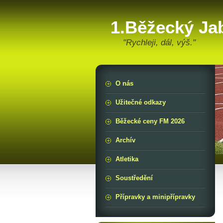
1.Běžecký Ja
"Rychleji, dál, výš."
O nás
Užitečné odkazy
Běžecké ceny FM 2026
Archív
Atletika
Soustředění
Přípravky a minipřípravky