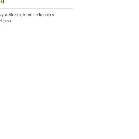
va
avy a Slezka, které se konalo v
i jsou.