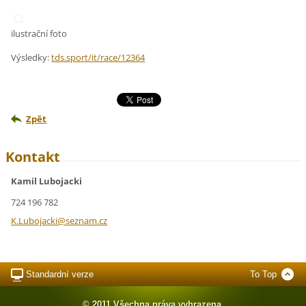
ilustrační foto
Výsledky:
tds.sport/it/race/12364
Zpět
Kontakt
Kamil Lubojacki
724 196 782
K.Luboja
cki@sezn
am.cz
Standardní verze
To Top
© 2011 Všechna práva vyhrazena.