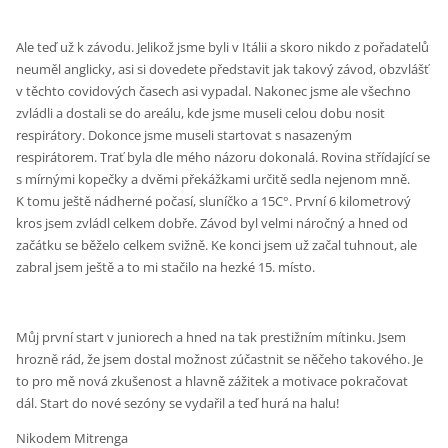
Ale teď už k závodu. Jelikož jsme byli v Itálii a skoro nikdo z pořadatelů
neuměl anglicky, asi si dovedete představit jak takový závod, obzvlášť
v těchto covidových časech asi vypadal. Nakonec jsme ale všechno
zvládli a dostali se do areálu, kde jsme museli celou dobu nosit
respirátory. Dokonce jsme museli startovat s nasazeným
respirátorem. Trať byla dle mého názoru dokonalá. Rovina střídající se
s mírnými kopečky a dvěmi překážkami určitě sedla nejenom mně.
K tomu ještě nádherné počasí, sluníčko a 15
°C
. První 6 kilometrový
kros jsem zvládl celkem dobře. Závod byl velmi náročný a hned od
začátku se běželo celkem svižně. Ke konci jsem už začal tuhnout, ale
zabral jsem ještě a to mi stačilo na hezké 15. místo.
Můj první start v juniorech a hned na tak prestižním mítinku. Jsem
hrozně rád, že jsem dostal možnost zúčastnit se něčeho takového. Je
to pro mě nová zkušenost a hlavně zážitek a motivace pokračovat
dál. Start do nové sezóny se vydařil a teď hurá na halu!
Nikodem Mitrenga