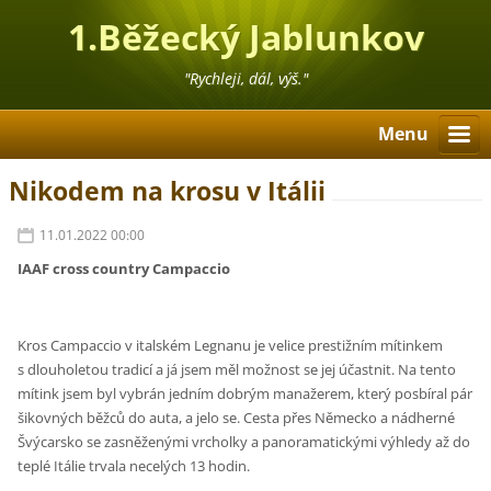
1.Běžecký Jablunkov
"Rychleji, dál, výš."
Menu
Nikodem na krosu v Itálii
11.01.2022 00:00
IAAF cross country Campaccio
Kros Campaccio v italském Legnanu je velice prestižním mítinkem
s dlouholetou tradicí a já jsem měl možnost se jej účastnit. Na tento
mítink jsem byl vybrán jedním dobrým manažerem, který posbíral pár
šikovných běžců do auta, a jelo se. Cesta přes Německo a nádherné
Švýcarsko se zasněženými vrcholky a panoramatickými výhledy až do
teplé Itálie trvala necelých 13 hodin.