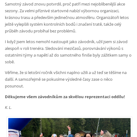
Samotný závod znovu potvrdil, proč patří mezi nejoblíbenější akce
sezony. Za velmi příznivé startovné nabízí výbornou organizaci,
krásnou trasu a především jedinečnou atmosféru. Organizátoři letos
ještě vylepšili systém kontrolních bodů i značení tratě, takže celý
průběh závodu probíhal bez problémů.
I když jsem letos nemohl nastoupit jako závodník, užil jsem si závod
alespoň v roli trenéra. Sledování mezičasů, porovnávání výkonů s
ostatními týmy a napětí až do samotného finiše byly zážitkem samy o
sobě.
Věříme, že si letošní ročník všichni naplno užili a už teď se těšíme na
další. A samozřejmě se pokusíme výsledné časy zase o něco
posunout.
Děkujeme všem závodníkům za skvělou reprezentaci oddílu!
K. L.