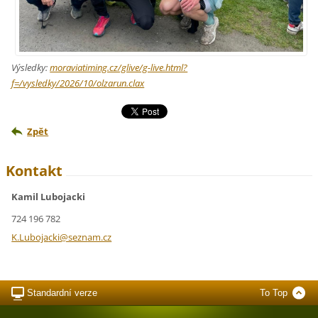
Výsledky:
moraviatiming.cz/glive/g-live.html?
f=/vysledky/2026/10/olzarun.clax
Zpět
Kontakt
Kamil Lubojacki
724 196 782
K.Luboja
cki@sezn
am.cz
Standardní verze
To Top