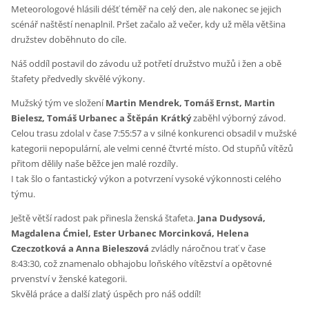
Meteorologové hlásili déšť téměř na celý den, ale nakonec se jejich
scénář naštěstí nenaplnil. Pršet začalo až večer, kdy už měla většina
družstev doběhnuto do cíle.
Náš oddíl postavil do závodu už potřetí družstvo mužů i žen a obě
štafety předvedly skvělé výkony.
Mužský tým ve složení
Martin Mendrek, Tomáš Ernst, Martin
Bielesz, Tomáš Urbanec a Štěpán Krátký
zaběhl výborný závod.
Celou trasu zdolal v čase 7:55:57 a v silné konkurenci obsadil v mužské
kategorii nepopulární, ale velmi cenné čtvrté místo. Od stupňů vítězů
přitom dělily naše běžce jen malé rozdíly.
I tak šlo o fantastický výkon a potvrzení vysoké výkonnosti celého
týmu.
Ještě větší radost pak přinesla ženská štafeta.
Jana Dudysová,
Magdalena Ćmiel, Ester Urbanec Morcinková, Helena
Czeczotková a Anna Bieleszová
zvládly náročnou trať v čase
8:43:30, což znamenalo obhajobu loňského vítězství a opětovné
prvenství v ženské kategorii.
Skvělá práce a další zlatý úspěch pro náš oddíl!