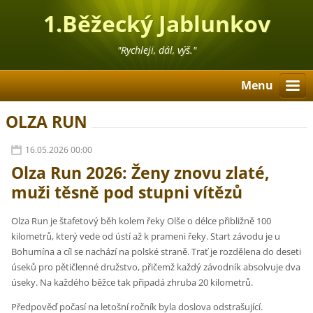
1.Běžecký Jablunkov
"Rychleji, dál, výš."
Menu
OLZA RUN
16.05.2026 00:00
Olza Run 2026: Ženy znovu zlaté,
muži těsně pod stupni vítězů
Olza Run
je štafetový běh kolem řeky Olše o délce přibližně 100
kilometrů, který vede od ústí až k prameni řeky. Start závodu je u
Bohumína a cíl se nachází na polské straně. Trať je rozdělena do deseti
úseků pro pětičlenné družstvo, přičemž každý závodník absolvuje dva
úseky. Na každého běžce tak připadá zhruba 20 kilometrů.
Předpověď počasí na letošní ročník byla doslova odstrašující.