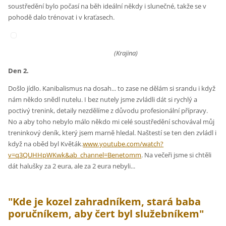
soustředění bylo počasí na běh ideální někdy i slunečné, takže se v
pohodě dalo trénovat i v kraťasech.
(Krajina)
Den 2.
Došlo jídlo. Kanibalismus na dosah... to zase ne dělám si srandu i když
nám někdo snědl nutelu. I bez nutely jsme zvládli dát si rychlý a
poctivý trenink, detaily nezdělíme z důvodu profesionální přípravy.
No a aby toho nebylo málo někdo mi celé soustředění schovával můj
treninkový deník, který jsem marně hledal. Naštestí se ten den zvládl i
když na oběd byl Květák.
www.youtube.com/watch?
v=q3QUHHpWKwk&ab_channel=Benetomm
. Na večeři jsme si chtěli
dát halušky za 2 eura, ale za 2 eura nebyli...
"Kde je kozel zahradníkem, stará baba
poručníkem, aby čert byl služebníkem"