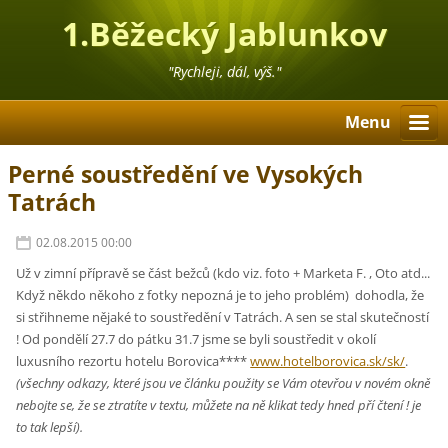
1.Běžecký Jablunkov
"Rychleji, dál, výš."
Menu
Perné soustředění ve Vysokých
Tatrách
02.08.2015 00:00
Už v zimní přípravě se část bežců (kdo viz. foto + Marketa F. , Oto atd...
Když někdo někoho z fotky nepozná je to jeho problém) dohodla, že
si střihneme nějaké to soustředění v Tatrách. A sen se stal skutečností
! Od pondělí 27.7 do pátku 31.7 jsme se byli soustředit v okolí
luxusního rezortu hotelu Borovica****
www.hotelborovica.sk/sk/
.
(všechny odkazy, které jsou ve článku použity se Vám otevřou v novém okně
nebojte se, že se ztratíte v textu, můžete na ně klikat tedy hned pří čtení ! je
to tak lepší).