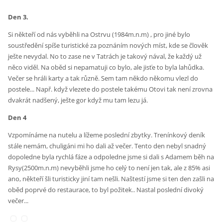
Den 3.
Si někteří od nás vyběhli na Ostrvu (1984m.n.m) , pro jiné bylo
soustředění spíše turistické za poznáním nových míst, kde se člověk
ješte nevydal. No to zase ne v Tatrách je takový nával, že každý už
něco viděl. Na oběd si nepamatuji co bylo, ale jisťe to byla lahůdka.
Večer se hráli karty a tak různě. Sem tam někdo někomu vlezl do
postele... Např. když vlezete do postele takému Otovi tak není zrovna
dvakrát nadšený, ješte gor když mu tam lezu já.
Den 4
Vzpomínáme na nutelu a lížeme poslední zbytky. Trenínkový deník
stále nemám, chuligáni mi ho dali až večer. Tento den nebyl snadný
dopoledne byla rychlá fáze a odpoledne jsme si dali s Adamem běh na
Rysy(2500m.n.m) nevyběhli jsme ho celý to není jen tak, ale z 85% asi
ano, někteří šli turisticky jiní tam nešli. Naštestí jsme si ten den zašli na
oběd poprvé do restaurace, to byl požitek.. Nastal poslední divoký
večer...