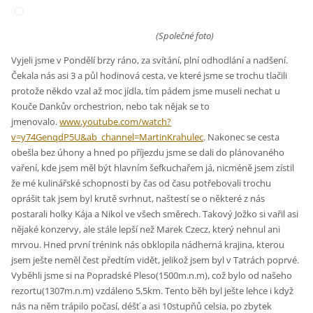
(Společné foto)
Vyjeli jsme v Pondělí brzy ráno, za svítání, plní odhodlání a nadšení.
Čekala nás asi 3 a půl hodinová cesta, ve které jsme se trochu tlačili
protože někdo vzal až moc jídla, tím pádem jsme museli nechat u
Kouče Dankův orchestrion, nebo tak nějak se to
jmenovalo.
www.youtube.com/watch?
v=y74GenqdP5U&ab_channel=MartinKrahulec
. Nakonec se cesta
obešla bez úhony a hned po příjezdu jsme se dali do plánovaného
vaření, kde jsem měl být hlavním šefkuchařem já, nicméně jsem zístil
že mé kulinářské schopnosti by čas od času potřebovali trochu
oprášit tak jsem byl krutě svrhnut, naštestí se o některé z nás
postarali holky Kája a Nikol ve všech směrech. Takový Jožko si vařil asi
nějaké konzervy, ale stále lepší než Marek Czecz, který nehnul ani
mrvou. Hned první trénink nás obklopila nádherná krajina, kterou
jsem ješte neměl čest předtím vidět, jelikož jsem byl v Tatrách poprvé.
Vyběhli jsme si na Popradské Pleso(1500m.n.m), což bylo od našeho
rezortu(1307m.n.m) vzdáleno 5,5km. Tento běh byl ješte lehce i když
nás na něm trápilo počasí, déšť a asi 10stupňů celsia, po zbytek