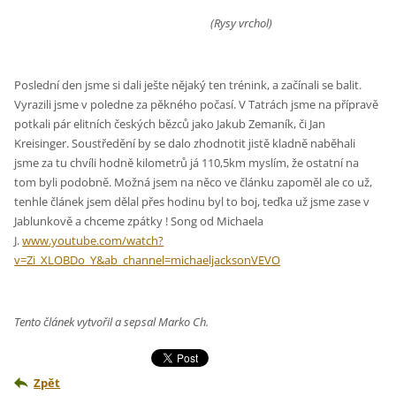
(Rysy vrchol)
Poslední den jsme si dali ješte nějaký ten trénink, a začínali se balit.
Vyrazili jsme v poledne za pěkného počasí. V Tatrách jsme na přípravě
potkali pár elitních českých bězců jako Jakub Zemaník, či Jan
Kreisinger. Soustředění by se dalo zhodnotit jistě kladně naběhali
jsme za tu chvíli hodně kilometrů já 110,5km myslím, že ostatní na
tom byli podobně. Možná jsem na něco ve článku zapoměl ale co už,
tenhle článek jsem dělal přes hodinu byl to boj, teďka už jsme zase v
Jablunkově a chceme zpátky ! Song od Michaela
J.
www.youtube.com/watch?
v=Zi_XLOBDo_Y&ab_channel=michaeljacksonVEVO
Tento článek vytvořil a sepsal Marko Ch.
Zpět