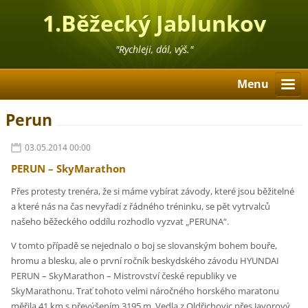
1.Běžecký Jablunkov
"Rychleji, dál, výš."
Menu
Perun
03.05.2014 00:00
PERUN – SkyMarathon
Přes protesty trenéra, že si máme vybírat závody, které jsou běžitelné
a které nás na čas nevyřadí z řádného tréninku, se pět vytrvalců
našeho běžeckého oddílu rozhodlo vyzvat „PERUNA“.
V tomto případě se nejednalo o boj se slovanským bohem bouře,
hromu a blesku, ale o první ročník beskydského závodu HYUNDAI
PERUN – SkyMarathon – Mistrovství české republiky ve
SkyMarathonu. Trať tohoto velmi náročného horského maratonu
měřila 41 km s převýšením 3195 m. Vedla z Oldřichovic přes Javorový,