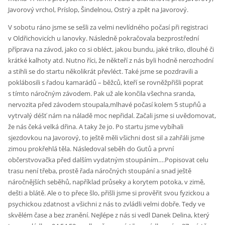
Javorový vrchol, Príslop, Šindelnou, Ostrý a zpět na Javorový.
V sobotu ráno jsme se sešli za velmi nevlídného počasí při registraci
v Oldřichovicích u lanovky. Následně pokračovala bezprostřední
příprava na závod, jako co si obléct, jakou bundu, jaké triko, dlouhé či
krátké kalhoty atd. Nutno říci, že někteří z nás byli hodně nerozhodní
a stihli se do startu několikrát převléct. Také jsme se pozdravili a
poklábosili s řadou kamarádů – běžců, kteří se rovněžpřišli poprat
s tímto náročným závodem. Pak už ale končila všechna sranda,
nervozita před závodem stoupala,mlhavé počasí kolem 5 stupňů a
vytrvalý déšť nám na náladě moc nepřidal. Začali jsme si uvědomovat,
že nás čeká velká dřina. A taky že jo. Po startu jsme vybíhali
sjezdovkou na Javorový, to ještě měli všichni dost sil a zahřáli jsme
zimou prokřehlá těla. Následoval seběh do Gutů a první
občerstvovačka před dalším vydatným stoupáním….Popisovat celu
trasu není třeba, prostě řada náročných stoupání a snad ještě
náročnějších seběhů, například průseky a korytem potoka, v zimě,
dešti a blátě. Ale o to přece šlo, přišli jsme si prověřit svou fyzickou a
psychickou zdatnost a všichni z nás to zvládli velmi dobře. Tedy ve
skvělém čase a bez zranění. Nejlépe z nás si vedl Danek Delina, který