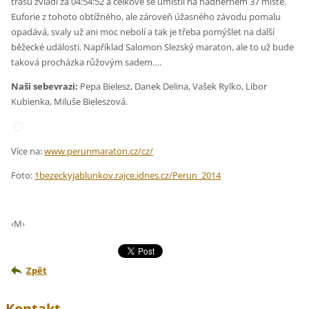
trasu zvládl za 04:54:52 a celkově se umístil na nádherném 37 místě.
Euforie z tohoto obtížného, ale zároveň úžasného závodu pomalu
opadává, svaly už ani moc nebolí a tak je třeba pomýšlet na další
běžecké události. Například Salomon Slezský maraton, ale to už bude
taková procházka růžovým sadem….
Naši sebevrazi:
Pepa Bielesz, Danek Delina, Vašek Rylko, Libor
Kubienka, Miluše Bieleszová.
Více na:
www.perunmaraton.cz/cz/
Foto:
1bezeckyjablunkov.rajce.idnes.cz/Perun_2014
‹M›
Zpět
Kontakt