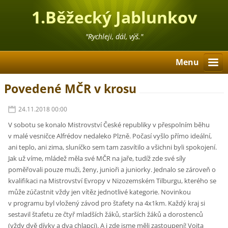
1.Běžecký Jablunkov
"Rychleji, dál, výš."
Menu
Povedené MČR v krosu
24.11.2018 00:00
V sobotu se konalo Mistrovství České republiky v přespolním běhu
v malé vesničce Alfrédov nedaleko Plzně. Počasí vyšlo přímo ideální,
ani teplo, ani zima, sluníčko sem tam zasvítilo a všichni byli spokojení.
Jak už víme, mládež měla své MČR na jaře, tudíž zde své síly
poměřovali pouze muži, ženy, junioři a juniorky. Jednalo se zároveň o
kvalifikaci na Mistrovství Evropy v Nizozemském Tilburgu, kterého se
může zúčastnit vždy jen vítěz jednotlivé kategorie. Novinkou
v programu byl vložený závod pro štafety na 4x1km. Každý kraj si
sestavil štafetu ze čtyř mladších žáků, starších žáků a dorostenců
(vždy dvě dívky a dva chlapci). A i zde jsme měli zastoupení! Vojta