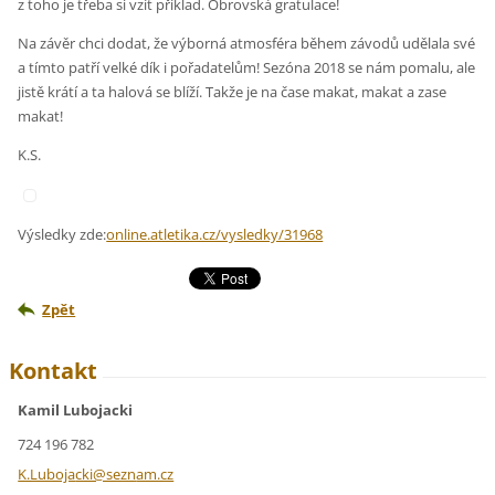
z toho je třeba si vzít příklad. Obrovská gratulace!
Na závěr chci dodat, že výborná atmosféra během závodů udělala své
a tímto patří velké dík i pořadatelům! Sezóna 2018 se nám pomalu, ale
jistě krátí a ta halová se blíží. Takže je na čase makat, makat a zase
makat!
K.S.
Výsledky zde:
online.atletika.cz/vysledky/31968
Zpět
Kontakt
Kamil Lubojacki
724 196 782
K.Luboja
cki@sezn
am.cz