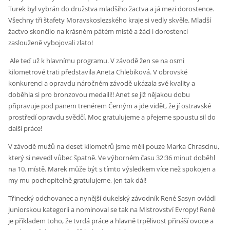
Turek byl vybrán do družstva mladšího žactva a já mezi dorostence.
Všechny tři štafety Moravskoslezského kraje si vedly skvěle. Mladší
žactvo skončilo na krásném pátém místě a žáci i dorostenci
zaslouženě vybojovali zlato!
Ale teď už k hlavnímu programu. V závodě žen se na osmi
kilometrové trati představila Aneta Chlebiková. V obrovské
konkurenci a opravdu náročném závodě ukázala své kvality a
doběhla si pro bronzovou medaili!! Anet se již nějakou dobu
připravuje pod panem trenérem Černým a jde vidět, že jí ostravské
prostředí opravdu svědčí. Moc gratulujeme a přejeme spoustu sil do
další práce!
V závodě mužů na deset kilometrů jsme měli pouze Marka Chrascinu,
který si nevedl vůbec špatně. Ve výborném času 32:36 minut doběhl
na 10. místě. Marek může být s tímto výsledkem více než spokojen a
my mu pochopitelně gratulujeme, jen tak dál!
Třinecký odchovanec a nynější dukelský závodník René Sasyn ovládl
juniorskou kategorii a nominoval se tak na Mistrovství Evropy! René
je příkladem toho, že tvrdá práce a hlavně trpělivost přináší ovoce a