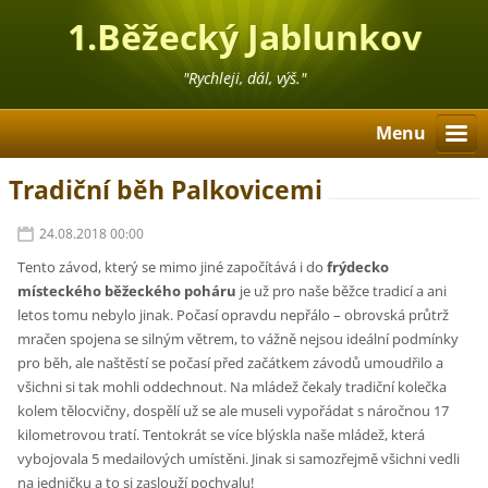
1.Běžecký Jablunkov
"Rychleji, dál, výš."
Menu
Tradiční běh Palkovicemi
24.08.2018 00:00
Tento závod, který se mimo jiné započítává i do
frýdecko
místeckého běžeckého poháru
je už pro naše běžce tradicí a ani
letos tomu nebylo jinak. Počasí opravdu nepřálo – obrovská průtrž
mračen spojena se silným větrem, to vážně nejsou ideální podmínky
pro běh, ale naštěstí se počasí před začátkem závodů umoudřilo a
všichni si tak mohli oddechnout. Na mládež čekaly tradiční kolečka
kolem tělocvičny, dospělí už se ale museli vypořádat s náročnou 17
kilometrovou tratí. Tentokrát se více blýskla naše mládež, která
vybojovala 5 medailových umístěni. Jinak si samozřejmě všichni vedli
na jedničku a to si zaslouží pochvalu!