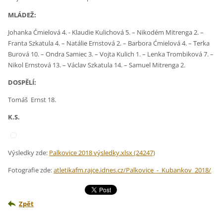
MLÁDEŽ:
Johanka Ćmielová 4. - Klaudie Kulichová 5. – Nikodém Mitrenga 2. –
Franta Szkatula 4. – Natálie Ernstová 2. – Barbora Ćmielová 4. – Terka
Burová 10. – Ondra Samiec 3. – Vojta Kulich 1. – Lenka Trombiková 7. –
Nikol Ernstová 13. – Václav Szkatula 14. – Samuel Mitrenga 2.
DOSPĚLÍ:
Tomáš Ernst 18.
K.S.
Výsledky zde:
Palkovice 2018 výsledky.xlsx (24247)
Fotografie zde:
atletikafm.rajce.idnes.cz/Palkovice_-_Kubankov_2018/
Zpět