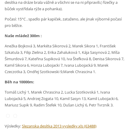
desítka na dráze brala vážně a všichni se na ni připravili.( řízečky a
bůček vystřídala rýže a pohanka).
Počasí: 15°C , spadlo pár kapiček, zataženo, ale jinak výborné počasí
pro běžce.
Naše mládež 300m :
Anežka Bojková 3, Markéta Sikorová 2, Marek Sikora 1, František
Szkatula 3, Filip Zielina 2, Erika Zahaluková 1, Kája Sasynová 2, Míša
Šimurdová 7, Kateřina Supiková 10, Iva Štefková 8, Denisa Sikorová 7,
Kamil Sikora 6, Honza Lubojacki 7, Ivana Lubojacká 9, Marek
Czeczotka 3, Ondřej Szotkowski 9,Marek Chrascina 1.
Běh na 10000m:
Tomáš Lichý 1, Marek Chrascina 2, Lucka Szotkovská 1, Ivana
Lubojacká 5, Andrzej Zogata 10, Kamil Sasyn 13, Kamil Lubojacki 6,
Mariusz Supik 9, Radim Štefek 10, Dušan Lichý 6, Petr Tvrzník 3.
Výsledky:
Slezanska desítka 2013 vysledky.xls (63488)