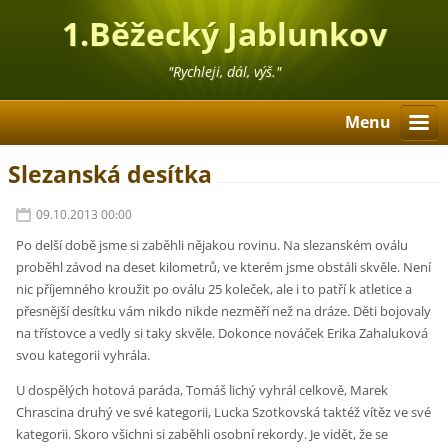
1.Běžecký Jablunkov
"Rychleji, dál, výš."
Menu
Slezanská desítka
09.10.2013 00:00
Po delší době jsme si zaběhli nějakou rovinu. Na slezanském oválu
proběhl závod na deset kilometrů, ve kterém jsme obstáli skvěle. Není
nic příjemného kroužit po oválu 25 koleček, ale i to patří k atletice a
přesnější desítku vám nikdo nikde nezměří než na dráze. Děti bojovaly
na třístovce a vedly si taky skvěle. Dokonce nováček Erika Zahaluková
svou kategorii vyhrála.
U dospělých hotová paráda, Tomáš lichý vyhrál celkově, Marek
Chrascina druhý ve své kategorii, Lucka Szotkovská taktéž vítěz ve své
kategorii. Skoro všichni si zaběhli osobní rekordy. Je vidět, že se