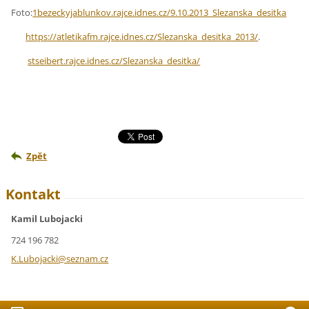
Foto:
1bezeckyjablunkov.rajce.idnes.cz/9.10.2013_Slezanska_desitka
https://atletikafm.rajce.idnes.cz/Slezanska_desitka_2013/
.
stseibert.rajce.idnes.cz/Slezanska_desitka/
Zpět
Kontakt
Kamil Lubojacki
724 196 782
K.Luboja
cki@sezn
am.cz