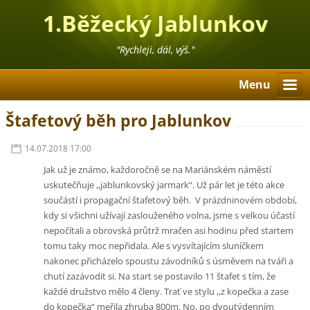
1.Běžecký Jablunkov
"Rychleji, dál, výš."
Menu
Štafetový běh pro Jablunkov
14.07.2018 17:00
Jak už je známo, každoročně se na Mariánském náměstí
uskutečňuje ,,jablunkovský jarmark“. Už pár let je této akce
součástí i propagační štafetový běh. V prázdninovém období,
kdy si všichni užívají zaslouženého volna, jsme s velkou účastí
nepočítali a obrovská průtrž mračen asi hodinu před startem
tomu taky moc nepřidala. Ale s vysvítajícím sluníčkem
nakonec přicházelo spoustu závodníků s úsměvem na tváři a
chutí zazávodit si. Na start se postavilo 11 štafet s tím, že
každé družstvo mělo 4 členy. Trať ve stylu ,,z kopečka a zase
do kopečka“ meřila zhruba 800m. No, po dvoutýdenním