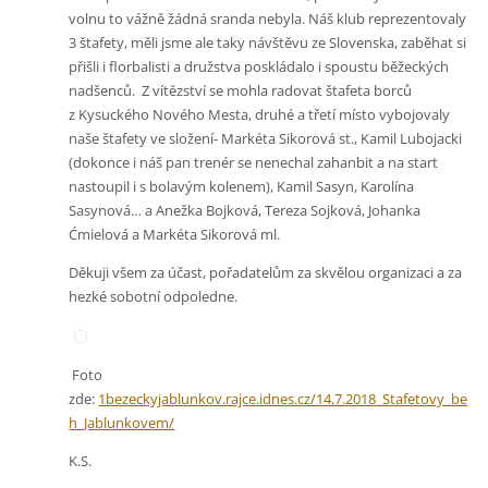
volnu to vážně žádná sranda nebyla. Náš klub reprezentovaly
3 štafety, měli jsme ale taky návštěvu ze Slovenska, zaběhat si
přišli i florbalisti a družstva poskládalo i spoustu běžeckých
nadšenců. Z vítězství se mohla radovat štafeta borců
z Kysuckého Nového Mesta, druhé a třetí místo vybojovaly
naše štafety ve složení- Markéta Sikorová st., Kamil Lubojacki
(dokonce i náš pan trenér se nenechal zahanbit a na start
nastoupil i s bolavým kolenem), Kamil Sasyn, Karolína
Sasynová… a Anežka Bojková, Tereza Sojková, Johanka
Ćmielová a Markéta Sikorová ml.
Děkuji všem za účast, pořadatelům za skvělou organizaci a za
hezké sobotní odpoledne.
Foto
zde:
1bezeckyjablunkov.rajce.idnes.cz/14.7.2018_Stafetovy_be
h_Jablunkovem/
K.S.