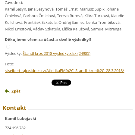
Závodníci:
Kamil Sasyn, Jana Sasynová, Tomáš Ernst, Mariusz Supik, Johana
Čmielová, Barbora Čmielová, Tereza Burová, Klára Turková, Klaudie
Kulichová, František Szkatula, Ondřej Samiec, Lenka Trombiková,
Nikol Ernstová, Václav Szkatula, Eliška Kalužová, Samuel Mitrenga.
Děkujieme všem za účast a skvělé výsledky!!
Výsledky:
Štandl kros 2018 výsledky.xlsx (24985)
Foto:
stseibert.rajce.idnes.cz/AtletikaFM%2C_Standl_kros%2C_28.3.2018/
Zpět
Kontakt
Kamil Lubojacki
724 196 782