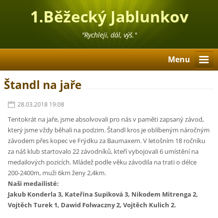
1.Běžecký Jablunkov
"Rychleji, dál, výš."
Menu
Štandl na jaře
28.03.2018 19:08
Tentokrát na jaře, jsme absolvovali pro nás v paměti zapsaný závod,
který jsme vždy běhali na podzim. Štandl kros je oblíbeným náročným
závodem přes kopec ve Frýdku za Baumaxem. V letošním 18 ročníku
za náš klub startovalo 22 závodníků, kteří vybojovali 6 umístění na
medailových pozicích. Mládež podle věku závodila na trati o délce
200-2400m, muži 6km ženy 2,4km.
Naši medailisté:
Jakub Konderla 3, Kateřina Supiková 3, Nikodem Mitrenga 2,
Vojtěch Turek 1, Dawid Folwaczny 2, Vojtěch Kulich 2.