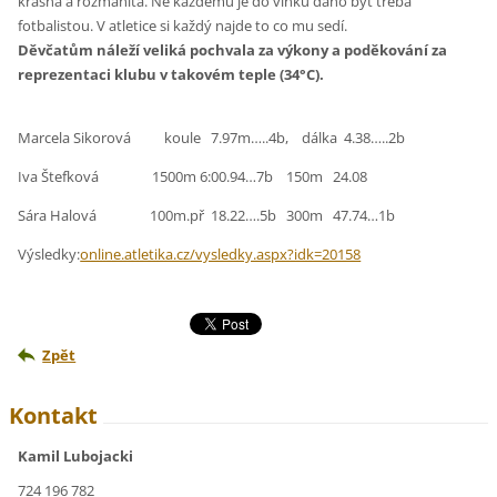
krásná a rozmanitá. Ne každému je do vínku dáno být třeba
fotbalistou. V atletice si každý najde to co mu sedí.
Děvčatům náleží veliká pochvala za výkony a poděkování za
reprezentaci klubu v takovém teple (34°C).
Marcela Sikorová koule 7.97m…..4b, dálka 4.38…..2b
Iva Štefková 1500m 6:00.94…7b 150m 24.08
Sára Halová 100m.př 18.22….5b 300m 47.74…1b
Výsledky:
online.atletika.cz/vysledky.aspx?idk=20158
Zpět
Kontakt
Kamil Lubojacki
724 196 782