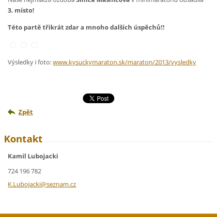
3. místo!
Této partě třikrát zdar a mnoho dalších úspěchů!!
Výsledky i foto:
www.kysuckymaraton.sk/maraton/2013/vysledky
Zpět
Kontakt
Kamil Lubojacki
724 196 782
K.Luboja
cki@sezn
am.cz