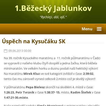
1.Běžecký Jablunkov
"Rychleji, dál, výš."
Menu
Úspěch na Kysučáku SK
09.06.2013 00:00
Na 39. ročník Kysuckého maratónu a 11. ročník půlmaratónu v Čadci
se vypravili z našeho klubu čtyři dospělí a jedna žačka, která běžela
minimaratón. Ve velkém horku a dusnu podali naši hektický výkon!
Na maratónu
Mirek Kluz
ve své kategorii zvítězil v čase:
2:39:02
,
tento čas mu zároveň vynesl celkově 2.místo což je skvělý výkon!!
V půlmaratónu
Pepa Bielesz
skončil na skvělém 4. místě v čase:
1:26:23, Petr Tvrzník
v čase
1:38:37- 15.
místo,
Radim Štefek
v čase
1:47:21-30.místo
.
Naše nejmladší ozdoba
Simča Masnicová
v minimaratónu obsadila