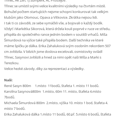
Třinec, AK Zlín, TJ Šumperk, AC Prostějov.
Třinec se umístil svými velice kvalitními výsledky na čtvrtém místě.
Bohužel počtem startujících nejsme schopni konkurovat tak velkým
klubům jako Olomouc, Opava a Vítkovice. Zkrátka nejsou lidi.
I tak ti co závodili, ze sebe vymáčkli vše, a bojovali o každý bodík.
Vždyť i Markétka Sikorová, která držela kouli poprvé v ruce ve středu,
přispěla do společného rance jedním bodem v soutěži vrhačů. Míša
Šimurdová na výšce také přispěla bodem. Další technika ve které
máme špičku je dálka. Erika Zahaluková svým osobním rekordem 507
cm zvítězila. V bězích jsme doslova excelovali, osmistovky ovládl
Třinec, Sasynovi zvítězili a hned za nimi opět naši Míša a Marki s
Terezkou.
Velice hezké závody, díky za reprezentaci a výsledky.
Naši:
René Sasyn 800m 1.místo 11bodů, štafeta 1. místo 11 bodů.
Karolína Sasynová800m 1.místo, 60m 11. místo, štafeta 4.místo
7bodů.
Michaela Šimurdová 800m 2.místo, výška 10. místo 1 bod, štafeta 4.
místo 7 bodů.
Erika Zahaluková dálka 1.místo 11 bodů, 60.př. 5.místo 6 bodů, štafeta