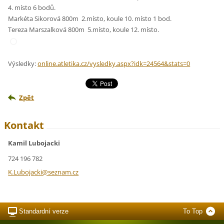
4. místo 6 bodů.
Markéta Sikorová 800m 2.místo, koule 10. místo 1 bod.
Tereza Marszalková 800m 5.místo, koule 12. místo.
Výsledky:
online.atletika.cz/vysledky.aspx?idk=24564&stats=0
Zpět
Kontakt
Kamil Lubojacki
724 196 782
K.Luboja
cki@sezn
am.cz
Standardní verze
To Top