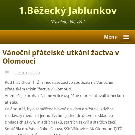
1.Běžecký Jablunkov
"Rychleji, dál, výš."
Menu
Vánoční přátelské utkání žactva v
Olomouci
11.12.2015 00:00
Pod hlavičkou TJ TŽ Třinec naše žactvo soutěžilo na Vánočním
přátelském utkání žactva v Olomouci.
Ve zdejší „skorohale“, jsme velice úspěšně reprezentovali třineckou
atletiku.
Celá soutěž, byla zaměřena hlavně na klání družstev i když se
rozdávaly medaile i jednotlivcům. Jedno družstvo se skládalo
z mladších žákyň, mladších žáků, starších žákyň a starších žáků.
Soutěžila družstva: Sokol Opava, SSK Vítkovice, AK Olomouc, TJ TŽ