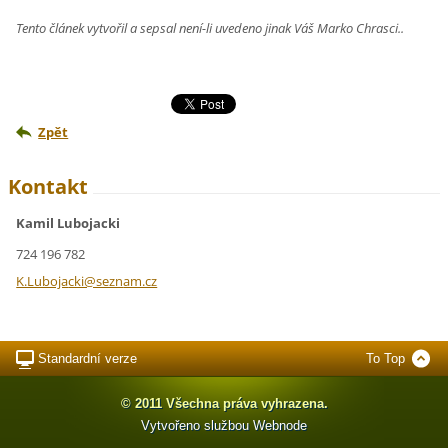
Tento článek vytvořil a sepsal není-li uvedeno jinak Váš Marko Chrasci..
Zpět
Kontakt
Kamil Lubojacki
724 196 782
K.Luboja
cki@sezn
am.cz
Standardní verze
To Top
© 2011 Všechna práva vyhrazena.
Vytvořeno službou
Webnode