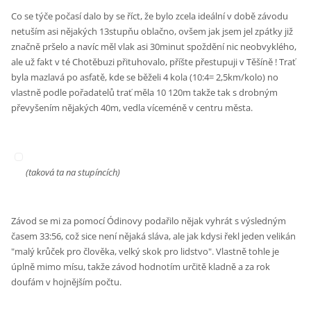
Co se týče počasí dalo by se říct, že bylo zcela ideální v době závodu
netuším asi nějakých 13stupňu oblačno, ovšem jak jsem jel zpátky již
značně pršelo a navíc měl vlak asi 30minut spoždění nic neobvyklého,
ale už fakt v té Chotěbuzi přituhovalo, příšte přestupuji v Těšíně ! Trať
byla mazlavá po asfatě, kde se běželi 4 kola (10:4= 2,5km/kolo) no
vlastně podle pořadatelů trať měla 10 120m takže tak s drobným
převyšením nějakých 40m, vedla víceméně v centru města.
(taková ta na stupíncích)
Závod se mi za pomocí Ódinovy podařilo nějak vyhrát s výsledným
časem 33:56, což sice není nějaká sláva, ale jak kdysi řekl jeden velikán
"malý krůček pro člověka, velký skok pro lidstvo". Vlastně tohle je
úplně mimo mísu, takže závod hodnotím určitě kladně a za rok
doufám v hojnějším počtu.