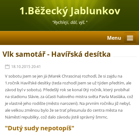
1.Běžecký Jablunkov
"Rychleji, dál, výš."
Menu
Vlk samotář - Havířská desítka
18.10.2015 20:41
V sobotu jsem se jen já (Marek Chrascina) rozhodl, že si zajdu na
1.ročník Havířské desítky (teda rozhodl jsem se už týden předtím, ale
závod byl v sobotu). Předešlý rok se konal 0tý ročník, který probíhal
na stadionu Slávie, za účasti halového mistra světa Pavla Masláka, což
je vlastně jeho rodište (město narození). Na prvním ročníku již nebyl,
ale velkou změnou bylo že se trať přesunula do centra města na
Náměstí republiky, což dalo závodu jistě správný šmrnc.
"Dutý sudy nepotopíš"