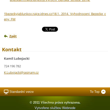
1bezeckyjablunkov.rajce.idnes.cz/18.1._2014._Vyhodnoceni_Bezecke_c
eny_FM
Zpět
Kontakt
Kamil Lubojacki
724 196 782
K.Luboja
cki@sezn
am.cz
Standardní verze
To Top
© 2011 Všechna práva vyhrazena.
Vytvořeno službou
Webnode