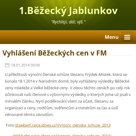
1.Běžecký Jablunkov
"Rychleji, dál, výš."
Menu
Vyhlášení Běžeckých cen v FM
18.01.2014 00:00
U příležitosti výroční členské schůze Slezanu Frýdek-Místek, která se
konala 18.1.2014 v Národním domě, byly vyhlášeny výsledky Běžecké
ceny mládeže a Velké běžecké ceny. V obou těchto cenách po celý rok
účinkovali naši členové s výbornými výsledky o kterých jsme už psali v
minulém článku. Nyní poděkování všem za účast, Slezanu za
organizaci a ceny, rodičům, svěřencům a trenérům za čas a úsilí
věnované těmto závodům.
Foto:
stseibert.rajce.idnes.cz/Vyrocni_clenska_schuze_2013
atletikafm.rajce.idnes.cz/Vyrocni_clenska_schuze_2014/