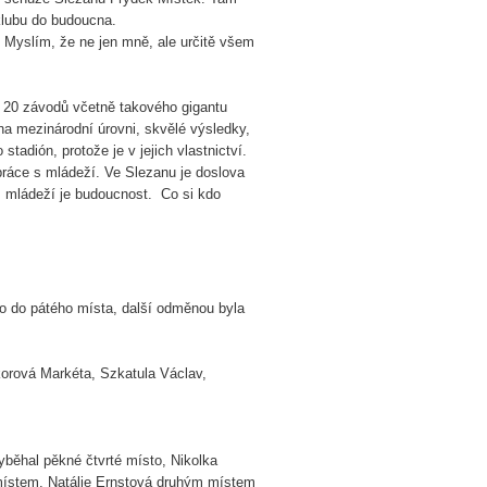
klubu do budoucna.
 Myslím, že ne jen mně, ale určitě všem
ně 20 závodů včetně takového gigantu
na mezinárodní úrovni, skvělé výsledky,
tadión, protože je v jejich vlastnictví.
práce s mládeží. Ve Slezanu je doslova
s mládeží je budoucnost. Co si kdo
alo do pátého místa, další odměnou byla
orová Markéta, Szkatula Václav,
yběhal pěkné čtvrté místo, Nikolka
 místem, Natálie Ernstová druhým místem