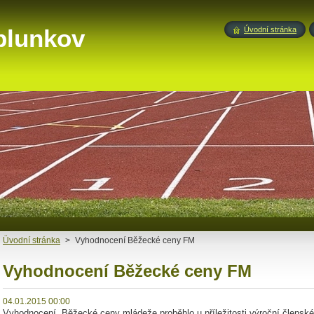
blunkov
Úvodní stránka
Üvodní stránka
>
Vyhodnocení Běžecké ceny FM
Vyhodnocení Běžecké ceny FM
04.01.2015 00:00
Vyhodnocení Běžecké ceny mládeže proběhlo u příležitosti výroční člensk