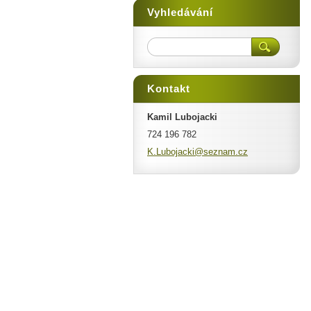
Vyhledávání
Kontakt
Kamil Lubojacki
724 196 782
K.Luboja
cki@sezn
am.cz