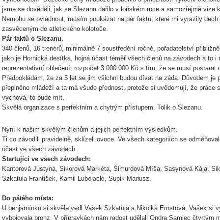
jsme se dověděli, jak se Slezanu dařilo v loňském roce a samozřejmě vize 
Nemohu se ovládnout, musím poukázat na pár faktů, které mi vyrazily dech.
zasvěceným do atletického kolotoče.
Pár faktů o Slezanu.
340 členů, 16 trenérů, minimálně 7 soustředění ročně, pořadatelství přibliž
jako je Hornická desítka, hojná účast téměř všech členů na závodech a to i 
reprezentativní oblečení, rozpočet 3 000 000 Kč s tím, že se musí postarat o s
Předpokládám, že za 5 let se jim všichni budou dívat na záda. Důvodem je 
přeplněno mládeží a ta má všude přednost, protože si uvědomují, že práce 
vychová, to bude mít.
Skvělá organizace s perfektním a chytrým přístupem. Tolik o Slezanu.
Nyní k našim skvělým členům a jejich perfektním výsledkům.
Ti co závodili pravidelně, sklízeli ovoce. Ve všech kategoriích se odměňov
účast ve všech závodech.
Startující ve všech závodech:
Kantorová Justyna, Sikorová Markéta, Šimurdová Míša, Sasynová Kája, Sik
Szkatula František, Kamil Lubojacki, Supik Mariusz.
Do pátého místa:
U benjamínků si skvěle vedl Vašek Szkatula a Nikolka Ernstová, Vašek si v
vybojovala bronz. V přípravkách nám radost udělali Ondra Samiec čtvrtým