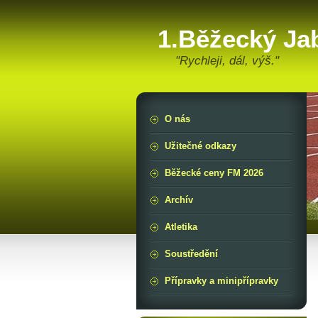
1.Běžecký Ja
"Rychleji, dál, výš."
O nás
Užitečné odkazy
Běžecké ceny FM 2026
Archív
Atletika
Soustředění
Přípravky a minipřípravky