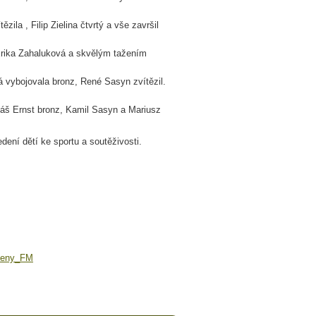
la , Filip Zielina čtvrtý a vše završil
 Erika Zahaluková a skvělým tažením
á vybojovala bronz, René Sasyn zvítězil.
áš Ernst bronz, Kamil Sasyn a Mariusz
ení dětí ke sportu a soutěživosti.
_ceny_FM