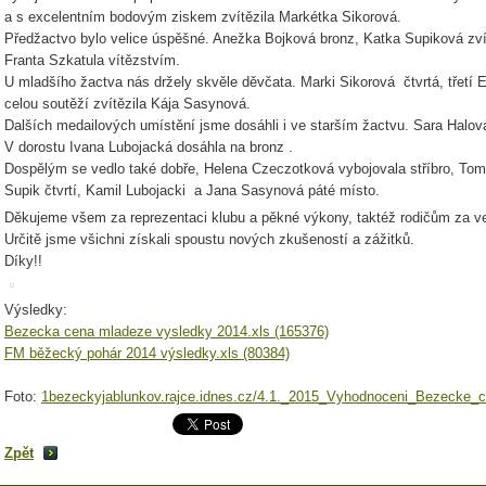
a s excelentním bodovým ziskem zvítězila Markétka Sikorová.
Předžactvo bylo velice úspěšné. Anežka Bojková bronz, Katka Supiková zvítězi
Franta Szkatula vítězstvím.
U mladšího žactva nás držely skvěle děvčata. Marki Sikorová čtvrtá, třetí
celou soutěží zvítězila Kája Sasynová.
Dalších medailových umístění jsme dosáhli i ve starším žactvu. Sara Halov
V dorostu Ivana Lubojacká dosáhla na bronz .
Dospělým se vedlo také dobře, Helena Czeczotková vybojovala stříbro, Tom
Supik čtvrtí, Kamil Lubojacki a Jana Sasynová páté místo.
Děkujeme všem za reprezentaci klubu a pěkné výkony, taktéž rodičům za ved
Určitě jsme všichni získali spoustu nových zkušeností a zážitků.
Díky!!
Výsledky:
Bezecka cena mladeze vysledky 2014.xls (165376)
FM běžecký pohár 2014 výsledky.xls (80384)
Foto:
1bezeckyjablunkov.rajce.idnes.cz/4.1._2015_Vyhodnoceni_Bezecke
Zpět