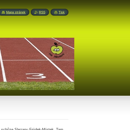
Mapa stránek
RSS
Tisk
é schůze Slezanu Frýdek-Místek. Tam