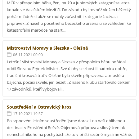
MČR v přespolním běhu, žen, mužů a juniorských kategorií se letos
konalo ve Valašském Meziřičí. Do závodu byl rovněž vložen běžecký
pohár mládeže, takže se mohly zúčastnit i kategorie žactva a
přípravek. Z našeho početného běžeckého arzenálu se vzhledem ke
katastrofální marodce na start...
Mistrovství Moravy a Slezska - Olešná
06.11.2021 00:00
Letošní Mistrovství Moravy a Slezska v přespolním běhu pořádal
oddíl Slezanu Frýdek-Místek. Své úlohy se zhostili nadmíru dobře,
tradiční krosová trať v Olešné byla skvěle připravena, atmosféra
báječná, počasí skvělé, jen běžet . Z našeho klubu startovalo celkem
17 závodníků, kteří vybojovali...
Soustředění a Ostravický kros
17.10.2021 19:37
Po srpnovém letním soustředění jsme dorazili na naši oblíbenou
destinaci v Prostřední Bečvě. Objemová příprava a silový trénink
nenechal nikoho na pochybách, že to v příští sezóně myslíme vážně.