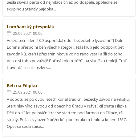
Sešla skvělá parta od nejmladších až po dospělé. Společně se
skupinou Standy Sajdoka...
Lomňanský přespolák
28.09.2021 00:00
Ve sváteční den 28.9 uspořádal oddíl běžeckého lyžování TJ Dolní
Lomná přespolní běh všech kategorií. Náš klub jelo podpořit pět
závodníků, kteří i přes tréninkové volno ráno vstali a šli do toho.
Velice si toho považuji! Počasí kolem 10°C ,na sluníčku tepleji. Trať
travnatá, lesní stezky s...
Běh na Filipku
25.09.2021 00:00
V sobotu se po dvou letech konal tradiční běžecký závod na Filipku.
Start hlavního závodu od obecního úřadu v Návsí, cíl chata Filipka.
Děti do 12 let poloviční trať se startem pod farmou na Filipce, cíl
stejný. Počasí vyloženě běžecké, pod mrakem teplota kolem 15°C.
Opět se sešla spíše...