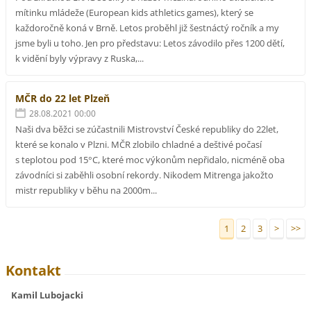
mítinku mládeže (European kids athletics games), který se
každoročně koná v Brně. Letos proběhl již šestnáctý ročník a my
jsme byli u toho. Jen pro představu: Letos závodilo přes 1200 dětí,
k vidění byly výpravy z Ruska,...
MČR do 22 let Plzeň
28.08.2021 00:00
Naši dva běžci se zúčastnili Mistrovství České republiky do 22let,
které se konalo v Plzni. MČR zlobilo chladné a deštivé počasí
s teplotou pod 15°C, které moc výkonům nepřidalo, nicméně oba
závodníci si zaběhli osobní rekordy. Nikodem Mitrenga jakožto
mistr republiky v běhu na 2000m...
1
2
3
>
>>
Kontakt
Kamil Lubojacki