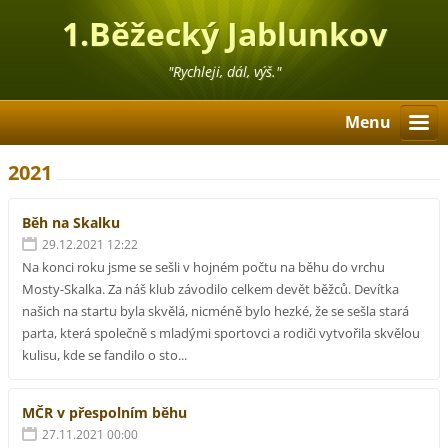
1.Běžecký Jablunkov
"Rychleji, dál, výš."
Menu
2021
Běh na Skalku
29.12.2021 12:22
Na konci roku jsme se sešli v hojném počtu na běhu do vrchu
Mosty-Skalka. Za náš klub závodilo celkem devět běžců. Devítka
našich na startu byla skvělá, nicméně bylo hezké, že se sešla stará
parta, která společně s mladými sportovci a rodiči vytvořila skvělou
kulisu, kde se fandilo o sto...
MČR v přespolním běhu
27.11.2021 00:00