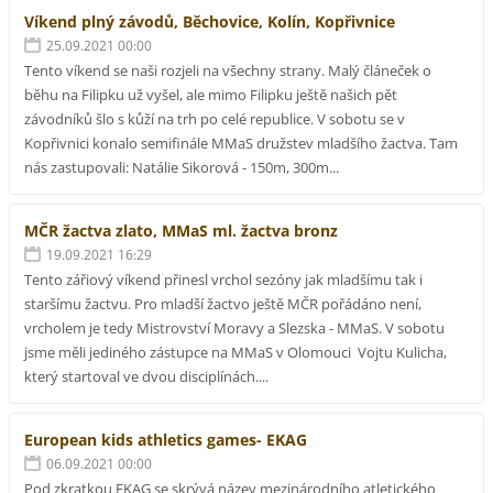
Víkend plný závodů, Běchovice, Kolín, Kopřivnice
25.09.2021 00:00
Tento víkend se naši rozjeli na všechny strany. Malý článeček o
běhu na Filipku už vyšel, ale mimo Filipku ještě našich pět
závodníků šlo s kůží na trh po celé republice. V sobotu se v
Kopřivnici konalo semifinále MMaS družstev mladšího žactva. Tam
nás zastupovali: Natálie Sikorová - 150m, 300m...
MČR žactva zlato, MMaS ml. žactva bronz
19.09.2021 16:29
Tento zářiový víkend přinesl vrchol sezóny jak mladšímu tak i
staršímu žactvu. Pro mladší žactvo ještě MČR pořádáno není,
vrcholem je tedy Mistrovství Moravy a Slezska - MMaS. V sobotu
jsme měli jediného zástupce na MMaS v Olomouci Vojtu Kulicha,
který startoval ve dvou disciplínách....
European kids athletics games- EKAG
06.09.2021 00:00
Pod zkratkou EKAG se skrývá název mezinárodního atletického