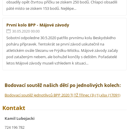
obsadily opět čtvrtou příčku se ziskem 250 bodů. Chlapci obsadili
páté místo se ziskem 153 bodů. Nejlépe...
První kolo BPP - Májové závody
30.05.2020 00:00
Sobotní odpoledne 30.5.2020 patřilo prvnímu kolu Beskydského
poháru přípravek. Tentokrát se první závod uskutečnil na
atletickém ovále Slezanu ve Frýdku-Místku. Májové závody začaly
pod zataženým nebem, ale bohužel končily s deštěm. Pořadatelé
letos Májové závody museli vzhledem k situaci...
Bodovací soutěž našich dětí po jednolivých kolech:
Bodovací soutěž jednotlivců BPP 2020 TJ TŽ Třinec (3) (1).xlsx (17091)
Kontakt
Kamil Lubojacki
724 196 782