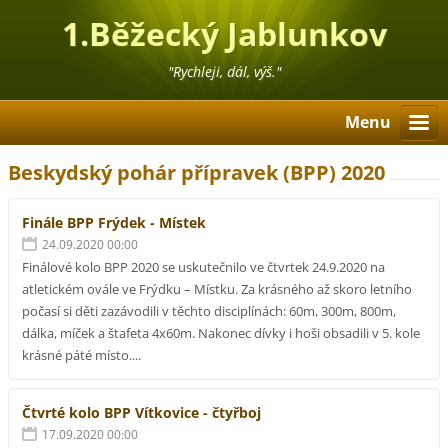
1.Běžecký Jablunkov
"Rychleji, dál, výš."
Menu
Beskydský pohár přípravek (BPP) 2020
Finále BPP Frýdek - Místek
24.09.2020 00:00
Finálové kolo BPP 2020 se uskutečnilo ve čtvrtek 24.9.2020 na
atletickém ovále ve Frýdku – Místku. Za krásného až skoro letního
počasí si děti zazávodili v těchto disciplínách: 60m, 300m, 800m,
dálka, míček a štafeta 4x60m. Nakonec dívky i hoši obsadili v 5. kole
krásné páté místo....
Čtvrté kolo BPP Vítkovice - čtyřboj
17.09.2020 00:00