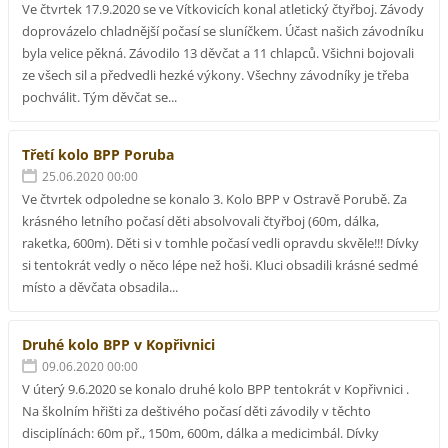
Ve čtvrtek 17.9.2020 se ve Vítkovicích konal atletický čtyřboj. Závody
doprovázelo chladnější počasí se sluníčkem. Účast našich závodníku
byla velice pěkná. Závodilo 13 děvčat a 11 chlapců. Všichni bojovali
ze všech sil a předvedli hezké výkony. Všechny závodníky je třeba
pochválit. Tým děvčat se...
Třetí kolo BPP Poruba
25.06.2020 00:00
Ve čtvrtek odpoledne se konalo 3. Kolo BPP v Ostravě Porubě. Za
krásného letního počasí děti absolvovali čtyřboj (60m, dálka,
raketka, 600m). Děti si v tomhle počasí vedli opravdu skvěle!!! Dívky
si tentokrát vedly o něco lépe než hoši. Kluci obsadili krásné sedmé
místo a děvčata obsadila...
Druhé kolo BPP v Kopřivnici
09.06.2020 00:00
V úterý 9.6.2020 se konalo druhé kolo BPP tentokrát v Kopřivnici .
Na školním hřišti za deštivého počasí děti závodily v těchto
disciplínách: 60m př., 150m, 600m, dálka a medicimbál. Dívky