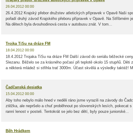
26.04.2012 00:00
26.4.2012 Krajský přebor družstev atletických přípravek v Opavě Naši spo
pořadí druhý závod Krajského přeboru přípravek v Opavě. Na Stříbrném jez
Na dětech byla dvouhodinová cesta v autobusu znát. V tom...
Trojka TiSu na dráze FM
18.04.2012 00:00
18.4.2012 Trojaka TiSu na dráze FM Další závod do seriálu běžecké ceny
Slezanu. Běželo se za krásného počasí při teplotě okolo 15 stupňů. Děti 
a některá mládež si střihla trať 3000m. Účast skvělá a výsledky taktéž! M
Čadčanská desiatka
15.04.2012 00:00
Aby toho nebylo málo hned v neděli ráno jsme vyrazili na závody do Čad
ztěžka, ale nepršelo a chuť proběhnout po slovenských lesích, pokecat s př
ranní lenost v posteli. Tentokrát se jelo bez dětí, byly pouze juniorské...
Běh Hrádkem