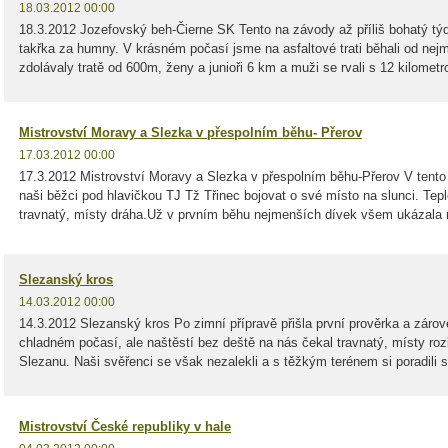
18.03.2012 00:00
18.3.2012 Jozefovský beh-Čierne SK Tento na závody až příliš bohatý tý
takřka za humny. V krásném počasí jsme na asfaltové trati běhali od nej
zdolávaly tratě od 600m, ženy a junioři 6 km a muži se rvali s 12 kilometr
Mistrovství Moravy a Slezka v přespolním běhu- Přerov
17.03.2012 00:00
17.3.2012 Mistrovství Moravy a Slezka v přespolním běhu-Přerov V tento 
naši běžci pod hlavičkou TJ Tž Třinec bojovat o své místo na slunci. Tepl
travnatý, místy dráha.Už v prvním běhu nejmenších dívek všem ukázala 
Slezanský kros
14.03.2012 00:00
14.3.2012 Slezanský kros Po zimní přípravě přišla první prověrka a zár
chladném počasí, ale naštěstí bez deště na nás čekal travnatý, místy ro
Slezanu. Naši svěřenci se však nezalekli a s těžkým terénem si poradili s
Mistrovství České republiky v hale