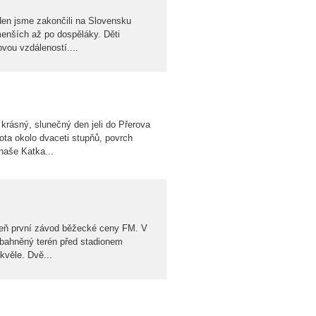
den jsme zakončili na Slovensku
menších až po dospěláky. Děti
ovou vzdáleností....
krásný, slunečný den jeli do Přerova
ota okolo dvaceti stupňů, povrch
naše Katka...
oveň první závod běžecké ceny FM. V
zbahněný terén před stadionem
kvěle. Dvě...