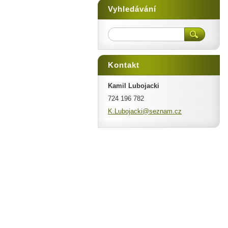
Vyhledávání
Kontakt
Kamil Lubojacki
724 196 782
K.Luboja
cki@sezn
am.cz