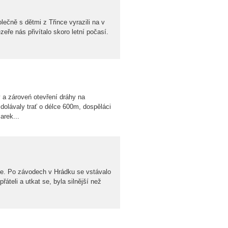
lečně s dětmi z Třince vyrazili na v
eře nás přivítalo skoro letní počasí.
 a zároveń otevření dráhy na
zdolávaly trať o délce 600m, dospěláci
arek...
ce. Po závodech v Hrádku se vstávalo
áteli a utkat se, byla silnější než