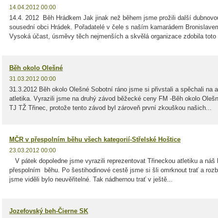
14.04.2012 00:00
14.4. 2012 Běh Hrádkem Jak jinak než během jsme prožili další dubnovou
sousední obci Hrádek. Pořadatelé v čele s naším kamarádem Bronislavem
Vysoká účast, úsměvy těch nejmenších a skvělá organizace zdobila toto s
Běh okolo Olešné
31.03.2012 00:00
31.3.2012 Běh okolo Olešné Sobotní ráno jsme si přivstali a spěchali na a
atletika. Vyrazili jsme na druhý závod běžecké ceny FM -Běh okolo Olešn
TJ TŽ Třinec, protože tento závod byl zároveň první zkouškou našich...
MČR v přespolním běhu všech kategorií-Střelské Hoštice
23.03.2012 00:00
V pátek dopoledne jsme vyrazili reprezentovat Třineckou atletiku a náš k
přespolním běhu. Po šestihodinové cestě jsme si šli omrknout trať a ro
jsme viděli bylo neuvěřitelné. Tak nádhernou trať v ještě...
Jozefovský beh-Čierne SK