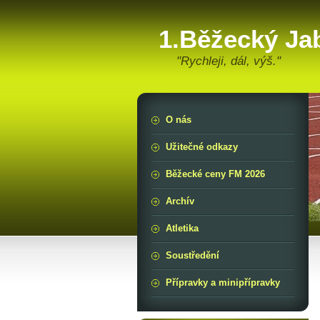
1.Běžecký Ja
"Rychleji, dál, výš."
O nás
Užitečné odkazy
Běžecké ceny FM 2026
Archív
Atletika
Soustředění
Přípravky a minipřípravky