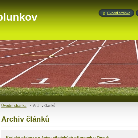
blunkov
Úvodní stránka
Üvodní stránka
>
Archiv článků
Archiv článků
Krajský přebor družstev atletických přípravek v Opavě