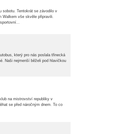
 sobotu. Tentokrát se závodilo v
 Walkem vše skvěle připravili.
portovní...
utobus, který pro nás poslala třinecká
é. Naši nejmenší běželi pod hlavičkou
lub na mistrovství republiky v
zběhat se před náročným dnem. To co